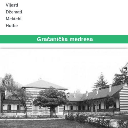
Vijesti
Džemati
Mektebi
Hutbe
Gračanička medresa