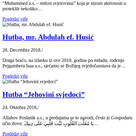
“Muhammed a.s. – milost svjetovima” koja je nizom aktivnosti u
proteklih nekoliko…
Pogledaj više
Hutba, mr. Abdulah ef. Husić
28. Decembra 2018.
/
Draga braćo, na izlasku iz ove 2018. godine po miladu, rođenju
Pejgambera Isaa a.s., sjećamo se Božijeg svjedočanstava da je…
Pogledaj više
Hutba “Jehovini svjedoci”
24. Oktobra 2018.
/
Allahov Poslanik a.s., u predajama se to navodi, često je Gospodaru
učio dovu: يَا مُقَلِّبَ القُلُوبِ ثَبِّت قَلْبِي عَلَى دِينِكَ…
Pogledaj više