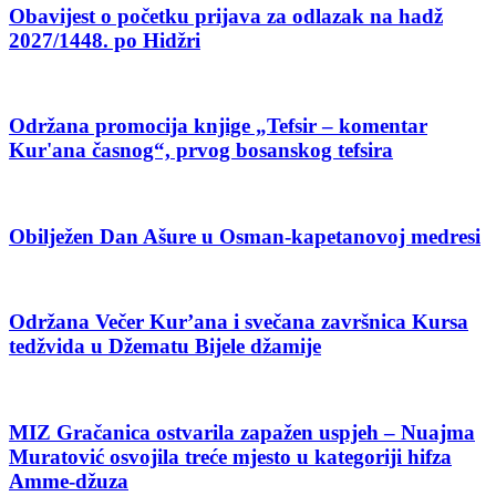
Obavijest o početku prijava za odlazak na hadž
2027/1448. po Hidžri
Održana promocija knjige „Tefsir – komentar
Kur'ana časnog“, prvog bosanskog tefsira
Obilježen Dan Ašure u Osman-kapetanovoj medresi
Održana Večer Kur’ana i svečana završnica Kursa
tedžvida u Džematu Bijele džamije
MIZ Gračanica ostvarila zapažen uspjeh – Nuajma
Muratović osvojila treće mjesto u kategoriji hifza
Amme-džuza