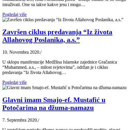
istraživati. One su takve kakve jesu i mogu…
Pogledaj više
Završen ciklus predavanja “Iz života
Allahovog Poslanika, a.s.”
10. Novembra 2020.
/
U sklopu manifestacije Medžlisa Islamske zajednice Gračanica
“Muhammed, a.s., – milost svjetovima”, održan je i ciklus
predavanja “Iz života Allahovog…
Pogledaj više
Glavni imam Smajo-ef. Mustafić u
Potočarima na džuma-namazu
7. Septembra 2020.
/
U proteklom periodu džumu-namaz su predvodili muftije, glavni