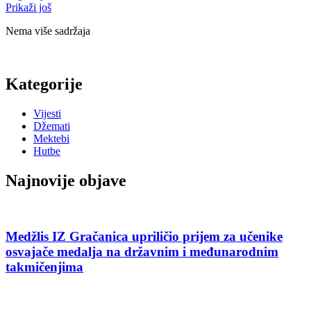
Prikaži još
Nema više sadržaja
Kategorije
Vijesti
Džemati
Mektebi
Hutbe
Najnovije objave
Medžlis IZ Gračanica upriličio prijem za učenike
osvajače medalja na državnim i međunarodnim
takmičenjima