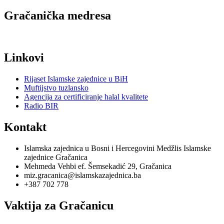
Gračanička medresa
Linkovi
Rijaset Islamske zajednice u BiH
Muftijstvo tuzlansko
Agencija za certificiranje halal kvalitete
Radio BIR
Kontakt
Islamska zajednica u Bosni i Hercegovini Medžlis Islamske
zajednice Gračanica
Mehmeda Vehbi ef. Šemsekadić 29, Gračanica
miz.gracanica@islamskazajednica.ba
+387 702 778
Vaktija za Gračanicu