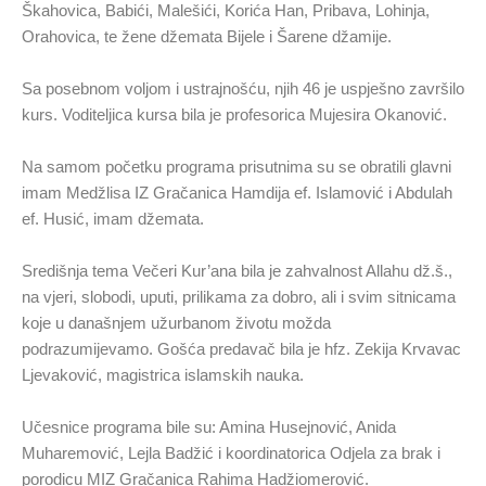
Škahovica, Babići, Malešići, Korića Han, Pribava, Lohinja,
Orahovica, te žene džemata Bijele i Šarene džamije.
Sa posebnom voljom i ustrajnošću, njih 46 je uspješno završilo
kurs. Voditeljica kursa bila je profesorica Mujesira Okanović.
Na samom početku programa prisutnima su se obratili glavni
imam Medžlisa IZ Gračanica Hamdija ef. Islamović i Abdulah
ef. Husić, imam džemata.
Središnja tema Večeri Kur’ana bila je zahvalnost Allahu dž.š.,
na vjeri, slobodi, uputi, prilikama za dobro, ali i svim sitnicama
koje u današnjem užurbanom životu možda
podrazumijevamo. Gošća predavač bila je hfz. Zekija Krvavac
Ljevaković, magistrica islamskih nauka.
Učesnice programa bile su: Amina Husejnović, Anida
Muharemović, Lejla Badžić i koordinatorica Odjela za brak i
porodicu MIZ Gračanica Rahima Hadžiomerović.