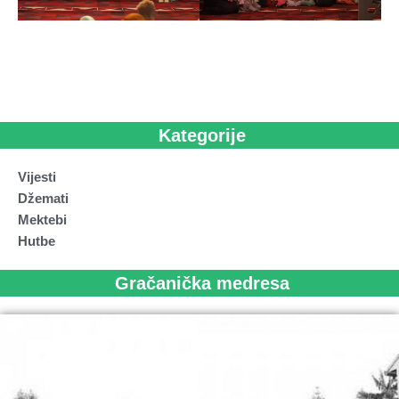
Kategorije
Vijesti
Džemati
Mektebi
Hutbe
Gračanička medresa