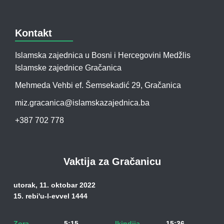
Kontakt
Islamska zajednica u Bosni i Hercegovini Medžlis
Islamske zajednice Gračanica
Mehmeda Vehbi ef. Šemsekadić 29, Gračanica
miz.gracanica@islamskazajednica.ba
+387 702 778
Vaktija za Gračanicu
utorak, 11. oktobar 2022
15. rebi'u-l-evvel 1444
Zora
5:15
Ikindija
15:36