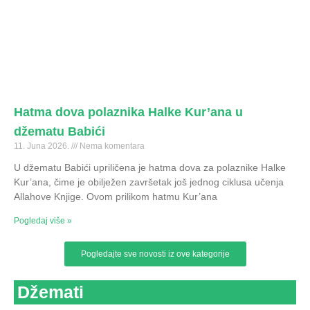
Hatma dova polaznika Halke Kur’ana u
džematu Babići
11. Juna 2026.
Nema komentara
U džematu Babići upriličena je hatma dova za polaznike Halke
Kur’ana, čime je obilježen završetak još jednog ciklusa učenja
Allahove Knjige. Ovom prilikom hatmu Kur’ana
Pogledaj više »
Pogledajte sve novosti iz ove kategorije
Džemati