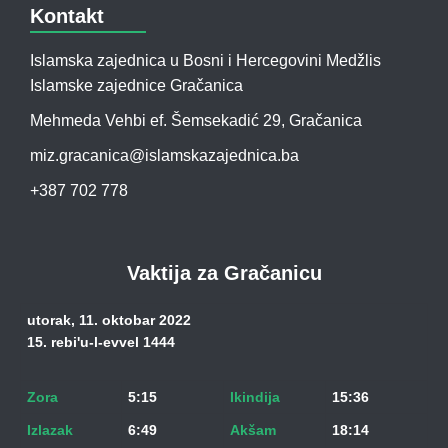
Kontakt
Islamska zajednica u Bosni i Hercegovini Medžlis
Islamske zajednice Gračanica
Mehmeda Vehbi ef. Šemsekadić 29, Gračanica
miz.gracanica@islamskazajednica.ba
+387 702 778
Vaktija za Gračanicu
utorak, 11. oktobar 2022
15. rebi'u-l-evvel 1444
Zora
5:15
Ikindija
15:36
Izlazak
6:49
Akšam
18:14