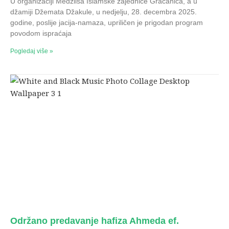
U organizaciji Medžlisa Islamske zajednice Gračanica, a u
džamiji Džemata Džakule, u nedjelju, 28. decembra 2025.
godine, poslije jacija-namaza, upriličen je prigodan program
povodom ispraćaja
Pogledaj više »
Održano predavanje hafiza Ahmeda ef.