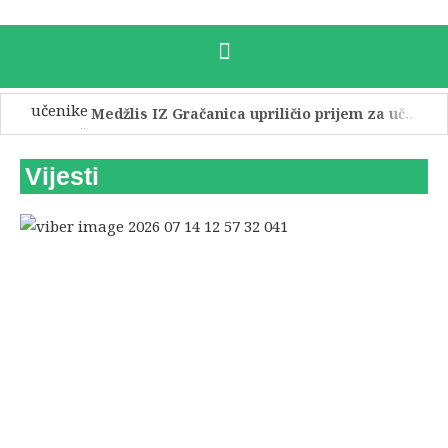
Medžlis IZ Gračanica upriličio prijem za učenike osvajače medalja na državnim i međunarodnim takmičenjima
Obavijest o početku prijava za odlazak na hadž 2027/1448. po Hidžri
Vijesti
Održana promocija knjige „Tefsir – komentar Kur'ana časnog“, prvog bosanskog tefsira
Obilježen Dan Ašure u Osman-kapetanovoj medresi
Održana Večer Kur’ana i svečana završnica Kursa tedžvida u Džematu Bijele džamije
MIZ Gračanica ostvarila zapažen uspjeh – Nuajma Muratović osvojila treće mjesto u kategoriji hifza Amme-džuza
Hatma dova polaznika Halke Kur’ana u džematu Babići
Službena posjeta Medžlisu Islamske zajednice Banja Luka.
Medžlis Gračanica upriličio prijem za imame penzionere
Bajramski prijem za privrednike, imame i predstavnike društvenog života u Gračanici