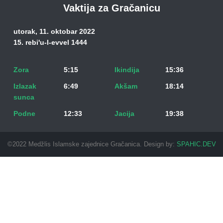
Vaktija za Gračanicu
utorak, 11. oktobar 2022
15. rebi'u-l-evvel 1444
Zora
5:15
Ikindija
15:36
Izlazak
6:49
Akšam
18:14
sunca
Podne
12:33
Jacija
19:38
©2022 Medžlis Islamske zajednice Gračanica. Design by:
SPAHIC.DEV