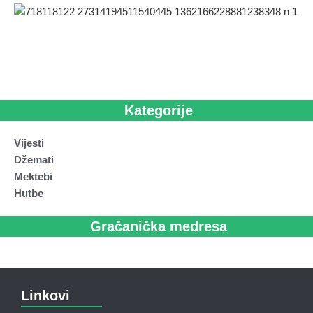
Kategorije
Vijesti
Džemati
Mektebi
Hutbe
Gračanička medresa
Linkovi