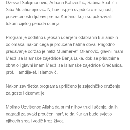
Dževad Sulejmanović, Adnana Kahvedžić, Sabina Spahić i
Siba Mulahusejnović. Njihov uspjeh svjedoči o istrajnosti,
posvećenosti i ljubavi prema Kur’anu, koju su pokazivali
tokom cijelog perioda učenja.
Program je dodatno uljepšan učenjem odabranih kur’anskih
odlomaka, nakon čega je proučena hatma dova. Prigodno
predavanje održao je hafiz Muamer-ef. Okanović, glavni imam
Medžlisa Islamske zajednice Banja Luka, dok se prisutnima
obratio i glavni imam Medžlisa Islamske zajednice Gračanica,
prof. Hamdija-ef. Islamović.
Nakon završetka programa upriličeno je zajedničko druženje
za goste i džematlije.
Molimo Uzvišenog Allaha da primi njihov trud i učenje, da ih
nagradi za svaki proučeni harf, te da Kur’an bude svjetlo
njihovih srca i vodič kroz život.