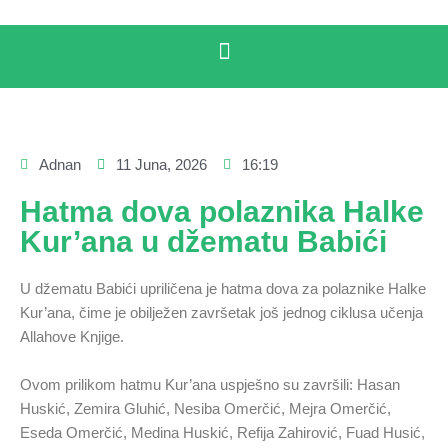
Adnan
11 Juna, 2026
16:19
Hatma dova polaznika Halke
Kur’ana u džematu Babići
U džematu Babići upriličena je hatma dova za polaznike Halke
Kur’ana, čime je obilježen završetak još jednog ciklusa učenja
Allahove Knjige.
Ovom prilikom hatmu Kur’ana uspješno su završili: Hasan
Huskić, Zemira Gluhić, Nesiba Omerčić, Mejra Omerčić,
Eseda Omerčić, Medina Huskić, Refija Zahirović, Fuad Husić,