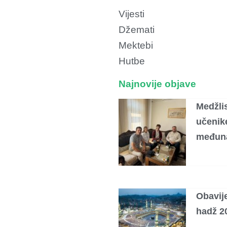
Vijesti
Džemati
Mektebi
Hutbe
Najnovije objave
Medžlis
učenik
međuna
Obavije
hadž 20