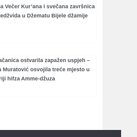
a Večer Kur’ana i svečana završnica
tedžvida u Džematu Bijele džamije
ačanica ostvarila zapažen uspjeh –
 Muratović osvojila treće mjesto u
riji hifza Amme-džuza