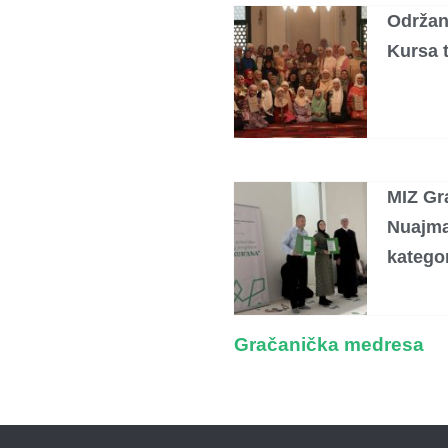
Održan
Kursa 
MIZ Gr
Nuajma
katego
Gračanička medresa