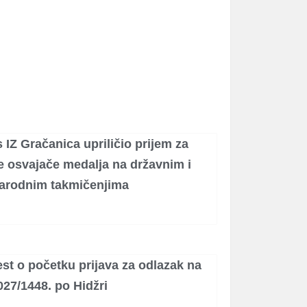
 IZ Gračanica upriličio prijem za
e osvajače medalja na državnim i
rodnim takmičenjima
st o početku prijava za odlazak na
27/1448. po Hidžri