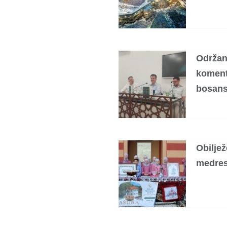
Održana
koment
bosans
Obilje
medres