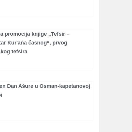
 promocija knjige „Tefsir –
ar Kur'ana časnog“, prvog
kog tefsira
žen Dan Ašure u Osman-kapetanovoj
i