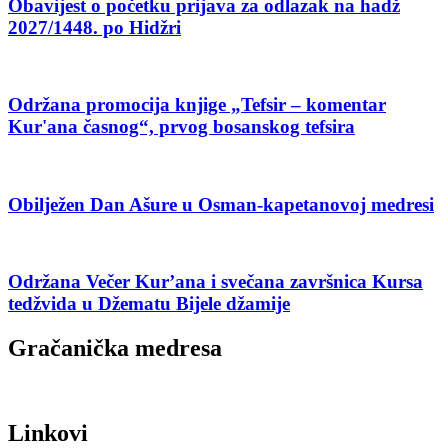
Obavijest o početku prijava za odlazak na hadž
2027/1448. po Hidžri
Održana promocija knjige „Tefsir – komentar
Kur'ana časnog“, prvog bosanskog tefsira
Obilježen Dan Ašure u Osman-kapetanovoj medresi
Održana Večer Kur’ana i svečana završnica Kursa
tedžvida u Džematu Bijele džamije
Gračanička medresa
Linkovi