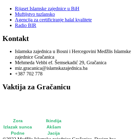
Rijaset Islamske zajednice u BiH
Muftijstvo tuzlansko
Agencija za certificiranje halal kvalitete
Radio BIR
Kontakt
Islamska zajednica u Bosni i Hercegovini Medžlis Islamske
zajednice Gračanica
Mehmeda Vehbi ef. Šemsekadić 29, Gračanica
miz.gracanica@islamskazajednica.ba
+387 702 778
Vaktija za Gračanicu
utorak, 11. oktobar 2022
15. rebi'u-l-evvel 1444
Zora
5:15
Ikindija
15:36
Izlazak sunca
6:49
Akšam
18:14
Podne
12:33
Jacija
19:38