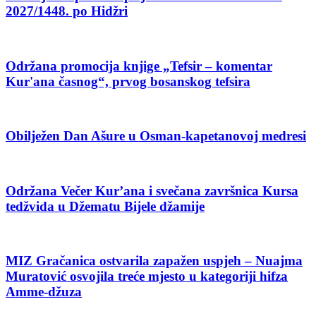
2027/1448. po Hidžri
Održana promocija knjige „Tefsir – komentar
Kur'ana časnog“, prvog bosanskog tefsira
Obilježen Dan Ašure u Osman-kapetanovoj medresi
Održana Večer Kur’ana i svečana završnica Kursa
tedžvida u Džematu Bijele džamije
MIZ Gračanica ostvarila zapažen uspjeh – Nuajma
Muratović osvojila treće mjesto u kategoriji hifza
Amme-džuza