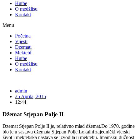
Hutbe
O medžlisu
Kontakt
Menu
Početna
Vijesti
Dzemati
Mektebi
Hutbe
O medžlisu
Kontakt
admin
25 Aprila, 2015
12:44
Džemat Stjepan Polje II
Dzemat Stjepan Polje II je, relativno mlad džemat.Do 1970. godine
bio je u sastavu džemata Stjepan Polje.Lokalni zajednički vjerski
život i mektebska nastava se izvodila u mektebu. Imamsku dužnost