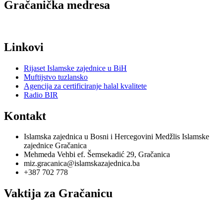
Gračanička medresa
Linkovi
Rijaset Islamske zajednice u BiH
Muftijstvo tuzlansko
Agencija za certificiranje halal kvalitete
Radio BIR
Kontakt
Islamska zajednica u Bosni i Hercegovini Medžlis Islamske
zajednice Gračanica
Mehmeda Vehbi ef. Šemsekadić 29, Gračanica
miz.gracanica@islamskazajednica.ba
+387 702 778
Vaktija za Gračanicu