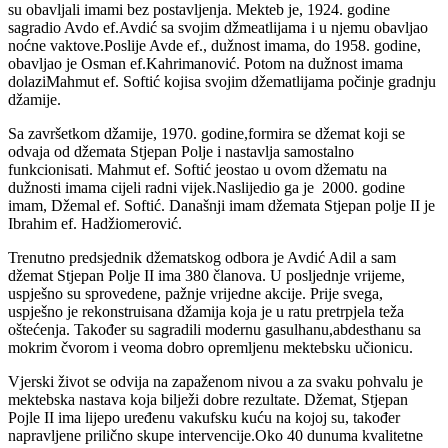
su obavljali imami bez postavljenja. Mekteb je, 1924. godine
sagradio Avdo ef.Avdić sa svojim džmeatlijama i u njemu obavljao
noćne vaktove.Poslije Avde ef., dužnost imama, do 1958. godine,
obavljao je Osman ef.Kahrimanović. Potom na dužnost imama
dolaziMahmut ef. Softić kojisa svojim džematlijama počinje gradnju
džamije.
Sa završetkom džamije, 1970. godine,formira se džemat koji se
odvaja od džemata Stjepan Polje i nastavlja samostalno
funkcionisati. Mahmut ef. Softić jeostao u ovom džematu na
dužnosti imama cijeli radni vijek.Naslijedio ga je 2000. godine
imam, Džemal ef. Softić. Današnji imam džemata Stjepan polje II je
Ibrahim ef. Hadžiomerović.
Trenutno predsjednik džematskog odbora je Avdić Adil a sam
džemat Stjepan Polje II ima 380 članova. U posljednje vrijeme,
uspješno su sprovedene, pažnje vrijedne akcije. Prije svega,
uspješno je rekonstruisana džamija koja je u ratu pretrpjela teža
oštećenja. Također su sagradili modernu gasulhanu,abdesthanu sa
mokrim čvorom i veoma dobro opremljenu mektebsku učionicu.
Vjerski život se odvija na zapaženom nivou a za svaku pohvalu je
mektebska nastava koja bilježi dobre rezultate. Džemat, Stjepan
Pojle II ima lijepo uređenu vakufsku kuću na kojoj su, također
napravljene prilično skupe intervencije.Oko 40 dunuma kvalitetne