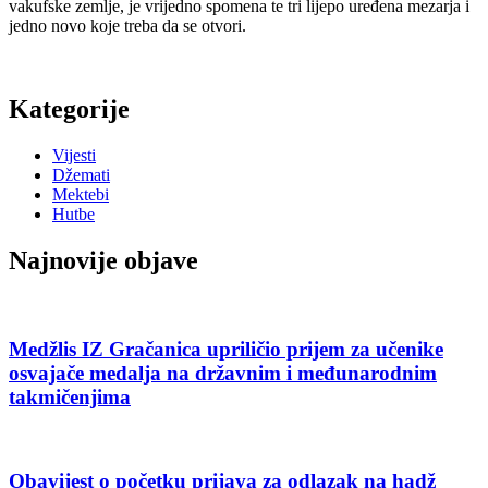
vakufske zemlje, je vrijedno spomena te tri lijepo uređena mezarja i
jedno novo koje treba da se otvori.
Kategorije
Vijesti
Džemati
Mektebi
Hutbe
Najnovije objave
Medžlis IZ Gračanica upriličio prijem za učenike
osvajače medalja na državnim i međunarodnim
takmičenjima
Obavijest o početku prijava za odlazak na hadž