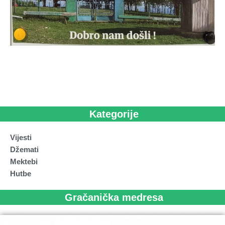
Kategorije
Vijesti
Džemati
Mektebi
Hutbe
Gračanička medresa