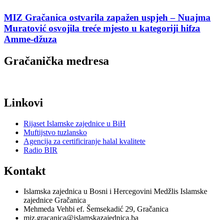
MIZ Gračanica ostvarila zapažen uspjeh – Nuajma
Muratović osvojila treće mjesto u kategoriji hifza
Amme-džuza
Gračanička medresa
Linkovi
Rijaset Islamske zajednice u BiH
Muftijstvo tuzlansko
Agencija za certificiranje halal kvalitete
Radio BIR
Kontakt
Islamska zajednica u Bosni i Hercegovini Medžlis Islamske
zajednice Gračanica
Mehmeda Vehbi ef. Šemsekadić 29, Gračanica
miz.gracanica@islamskazajednica.ba