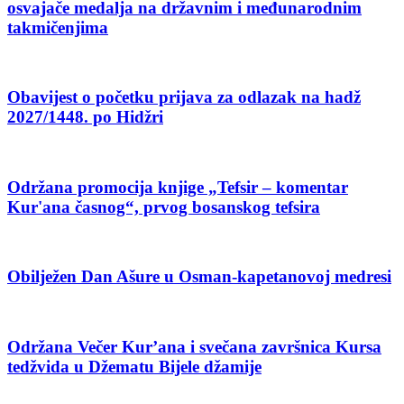
osvajače medalja na državnim i međunarodnim
takmičenjima
Obavijest o početku prijava za odlazak na hadž
2027/1448. po Hidžri
Održana promocija knjige „Tefsir – komentar
Kur'ana časnog“, prvog bosanskog tefsira
Obilježen Dan Ašure u Osman-kapetanovoj medresi
Održana Večer Kur’ana i svečana završnica Kursa
tedžvida u Džematu Bijele džamije