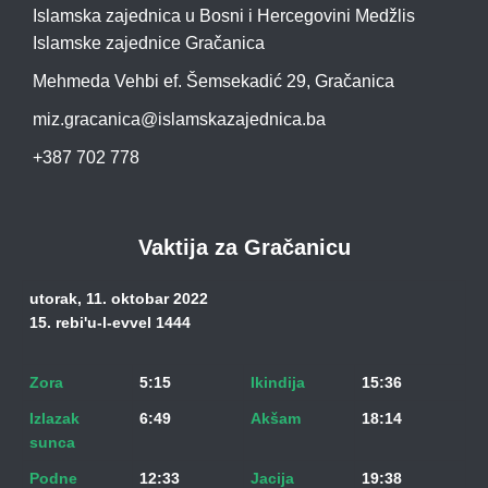
Islamska zajednica u Bosni i Hercegovini Medžlis
Islamske zajednice Gračanica
Mehmeda Vehbi ef. Šemsekadić 29, Gračanica
miz.gracanica@islamskazajednica.ba
+387 702 778
Vaktija za Gračanicu
utorak, 11. oktobar 2022
15. rebi'u-l-evvel 1444
Zora
5:15
Ikindija
15:36
Izlazak
6:49
Akšam
18:14
sunca
Podne
12:33
Jacija
19:38