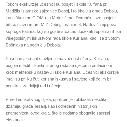
Tokom ekskurzije učesnici su posjetili škole Kur’ana pri
Medžlis Islamske zajednice Doboj, i to školu u gradu Doboju,
kao i školu pri CIOM-u u Matuzićima. Domaćini ove posjete
bili su glavni imam MIZ Doboj, Ibrahim ef. Halilović i njegova
supruga Fatima, koji su goste srdačno dočekali i upoznali ih sa
višegodišnjim iskustvom rada škole Kur’ana, kao i sa životom
Bošnjaka na području Doboja.
Poseban akcenat stavljen je na važnost učenja Kur’ana,
odgoja mladih i kontinuiranog rada sa djecom i omladinom
kroz mektebsku nastavu i škole Kur’ana. Učesnici ekskurzije
imali su priliku čuti korisna iskustva i savjete koji će im biti
podstrek za daljnji rad i učenje.
Pored edukativnog dijela, upriličen je i obilazak nekoliko
džamija, grada Tešanj, kao i određenih historijskih
znamenitosti ovog kraja, što je dodatno obogatilo sadržaj
ekskurzije.