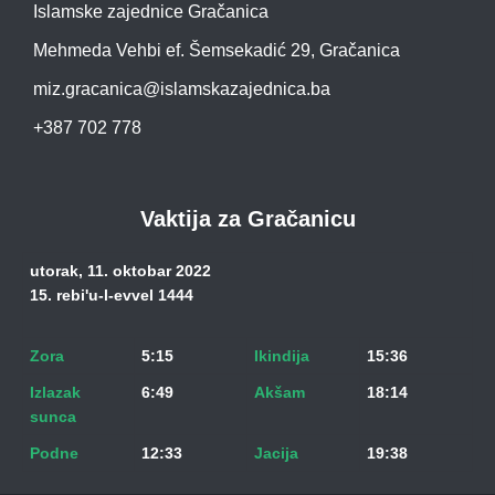
Islamske zajednice Gračanica
Mehmeda Vehbi ef. Šemsekadić 29, Gračanica
miz.gracanica@islamskazajednica.ba
+387 702 778
Vaktija za Gračanicu
utorak, 11. oktobar 2022
15. rebi'u-l-evvel 1444
Zora
5:15
Ikindija
15:36
Izlazak
6:49
Akšam
18:14
sunca
Podne
12:33
Jacija
19:38