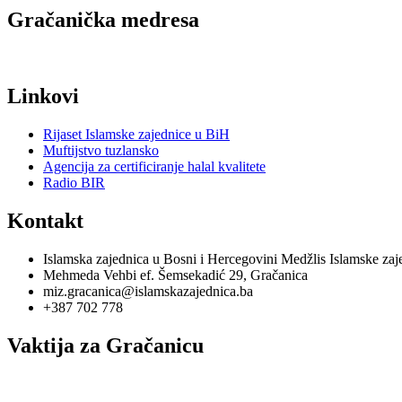
Gračanička medresa
Linkovi
Rijaset Islamske zajednice u BiH
Muftijstvo tuzlansko
Agencija za certificiranje halal kvalitete
Radio BIR
Kontakt
Islamska zajednica u Bosni i Hercegovini Medžlis Islamske za
Mehmeda Vehbi ef. Šemsekadić 29, Gračanica
miz.gracanica@islamskazajednica.ba
+387 702 778
Vaktija za Gračanicu
utorak, 11. oktobar 2022