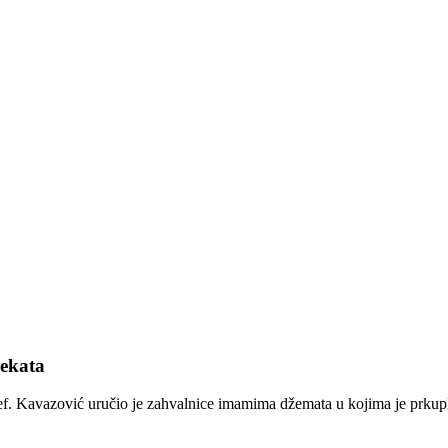
zekata
f. Kavazović uručio je zahvalnice imamima džemata u kojima je prkuplje