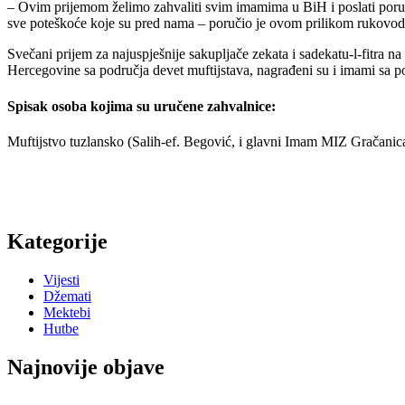
– Ovim prijemom želimo zahvaliti svim imamima u BiH i poslati poru
sve poteškoće koje su pred nama – poručio je ovom prilikom rukovod
Svečani prijem za najuspješnije sakupljače zekata i sadekatu-l-fitra 
Hercegovine sa područja devet muftijstava, nagrađeni su i imami sa po
Spisak osoba kojima su uručene zahvalnice:
Muftijstvo tuzlansko (Salih-ef. Begović, i glavni Imam MIZ Gračanic
Kategorije
Vijesti
Džemati
Mektebi
Hutbe
Najnovije objave