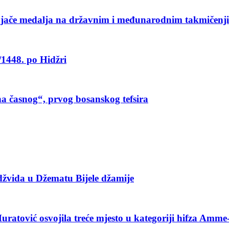
svajače medalja na državnim i međunarodnim takmičenj
/1448. po Hidžri
a časnog“, prvog bosanskog tefsira
džvida u Džematu Bijele džamije
atović osvojila treće mjesto u kategoriji hifza Amme