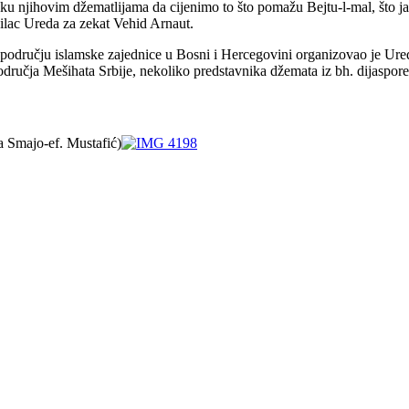
ku njihovim džematlijama da cijenimo to što pomažu Bejtu-l-mal, što
ilac Ureda za zekat Vehid Arnaut.
na području islamske zajednice u Bosni i Hercegovini organizovao je Ur
dručja Mešihata Srbije, nekoliko predstavnika džemata iz bh. dijaspore
a Smajo-ef. Mustafić)