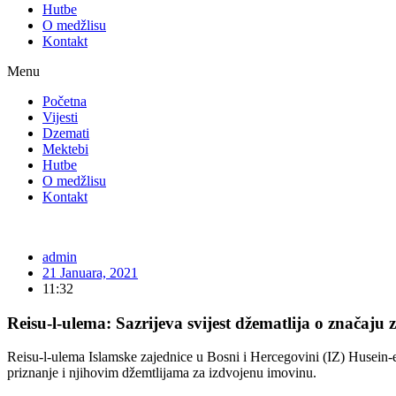
Hutbe
O medžlisu
Kontakt
Menu
Početna
Vijesti
Dzemati
Mektebi
Hutbe
O medžlisu
Kontakt
admin
21 Januara, 2021
11:32
Reisu-l-ulema: Sazrijeva svijest džematlija o značaju 
Reisu-l-ulema Islamske zajednice u Bosni i Hercegovini (IZ) Husein-e
priznanje i njihovim džemtlijama za izdvojenu imovinu.