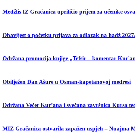
Medžlis IZ Gračanica upriličio prijem za učenike o
Obavijest o početku prijava za odlazak na hadž 2027
Održana promocija knjige „Tefsir – komentar Kur'an
Obilježen Dan Ašure u Osman-kapetanovoj medresi
Održana Večer Kur’ana i svečana završnica Kursa te
MIZ Gračanica ostvarila zapažen uspjeh – Nuajma Mur