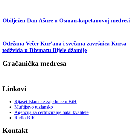
Obilježen Dan Ašure u Osman-kapetanovoj medresi
Održana Večer Kur’ana i svečana završnica Kursa
tedžvida u Džematu Bijele džamije
Gračanička medresa
Linkovi
Rijaset Islamske zajednice u BiH
Muftijstvo tuzlansko
Agencija za certificiranje halal kvalitete
Radio BIR
Kontakt