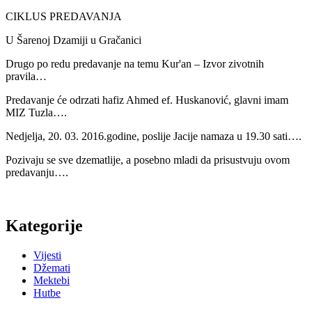
CIKLUS PREDAVANJA
U Šarenoj Dzamiji u Gračanici
Drugo po redu predavanje na temu Kur'an – Izvor zivotnih
pravila…
Predavanje će odrzati hafiz Ahmed ef. Huskanović, glavni imam
MIZ Tuzla….
Nedjelja, 20. 03. 2016.godine, poslije Jacije namaza u 19.30 sati….
Pozivaju se sve dzematlije, a posebno mladi da prisustvuju ovom
predavanju….
Kategorije
Vijesti
Džemati
Mektebi
Hutbe