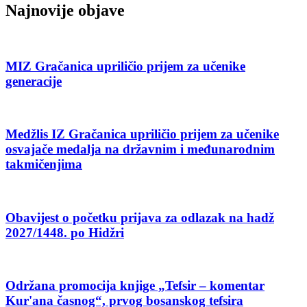
Najnovije objave
MIZ Gračanica upriličio prijem za učenike
generacije
Medžlis IZ Gračanica upriličio prijem za učenike
osvajače medalja na državnim i međunarodnim
takmičenjima
Obavijest o početku prijava za odlazak na hadž
2027/1448. po Hidžri
Održana promocija knjige „Tefsir – komentar
Kur'ana časnog“, prvog bosanskog tefsira