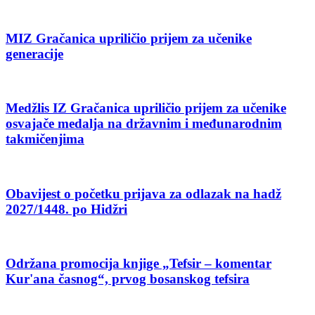
MIZ Gračanica upriličio prijem za učenike
generacije
Medžlis IZ Gračanica upriličio prijem za učenike
osvajače medalja na državnim i međunarodnim
takmičenjima
Obavijest o početku prijava za odlazak na hadž
2027/1448. po Hidžri
Održana promocija knjige „Tefsir – komentar
Kur'ana časnog“, prvog bosanskog tefsira