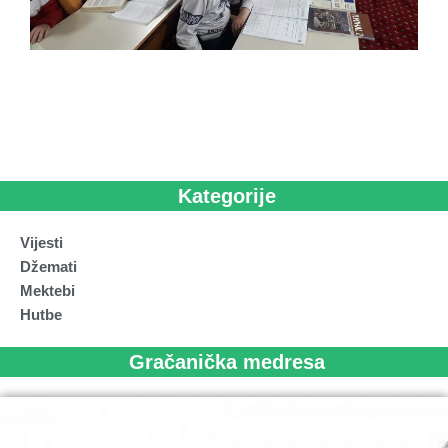
Kategorije
Vijesti
Džemati
Mektebi
Hutbe
Gračanička medresa