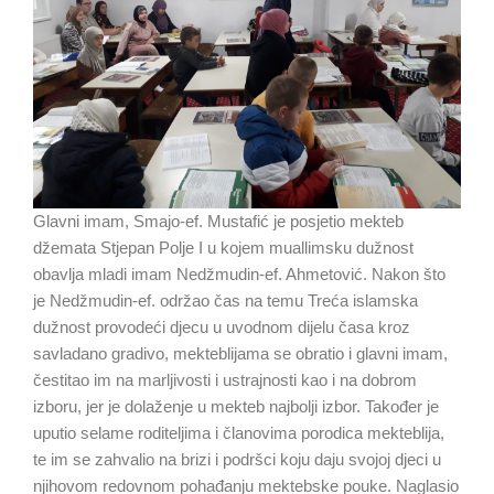
Glavni imam, Smajo-ef. Mustafić je posjetio mekteb
džemata Stjepan Polje I u kojem muallimsku dužnost
obavlja mladi imam Nedžmudin-ef. Ahmetović. Nakon što
je Nedžmudin-ef. održao čas na temu Treća islamska
dužnost provodeći djecu u uvodnom dijelu časa kroz
savladano gradivo, mekteblijama se obratio i glavni imam,
čestitao im na marljivosti i ustrajnosti kao i na dobrom
izboru, jer je dolaženje u mekteb najbolji izbor. Također je
uputio selame roditeljima i članovima porodica mekteblija,
te im se zahvalio na brizi i podršci koju daju svojoj djeci u
njihovom redovnom pohađanju mektebske pouke. Naglasio