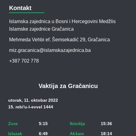
Kontakt
Islamska zajednica u Bosni i Hercegovini Medžlis
Islamske zajednice Gračanica
Mehmeda Vehbi ef. Šemsekadić 29, Gračanica
miz.gracanica@islamskazajednica.ba
+387 702 778
Vaktija za Gračanicu
utorak, 11. oktobar 2022
15. rebi'u-l-evvel 1444
Zora
5:15
Ikindija
15:36
Izlazak
6:49
Akšam
18:14