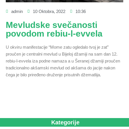
admin
10 Oktobra, 2022
10:36
Mevludske svečanosti
povodom rebiu-l-evvela
U okviru manifestacije “Mome zatu ogledalo tvoj je zat”
proučen je centralni mevlud u Bijeloj džamiji na sam dan 12.
rebiu-l-evvela iza podne namaza a u Šeranej džamiji proučen
tradicionalno akšamski mevlud od akšama do jacije nakon
čega je bilo priređeno druženje prisutnih džematlija.
Kategorije