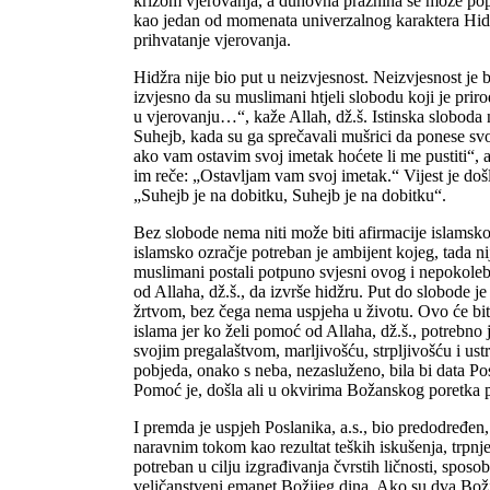
krizom vjerovanja, a duhovna praznina se može popu
kao jedan od momenata univerzalnog karaktera Hidžr
prihvatanje vjerovanja.
Hidžra nije bio put u neizvjesnost. Neizvjesnost je b
izvjesno da su muslimani htjeli slobodu koji je prir
u vjerovanju…“, kaže Allah, dž.š. Istinska sloboda 
Suhejb, kada su ga sprečavali mušrici da ponese svo
ako vam ostavim svoj imetak hoćete li me pustiti“, 
im reče: „Ostavljam vam svoj imetak.“ Vijest je došla
„Suhejb je na dobitku, Suhejb je na dobitku“.
Bez slobode nema niti može biti afirmacije islamsk
islamsko ozračje potreban je ambijent kojeg, tada n
muslimani postali potpuno svjesni ovog i nepokolebl
od Allaha, dž.š., da izvrše hidžru. Put do slobode je
žrtvom, bez čega nema uspjeha u životu. Ovo će bit
islama jer ko želi pomoć od Allaha, dž.š., potrebno 
svojim pregalaštvom, marljivošću, strpljivošću i ust
pobjeda, onako s neba, nezasluženo, bila bi data Posla
Pomoć je, došla ali u okvirima Božanskog poretka 
I premda je uspjeh Poslanika, a.s., bio predodređen
naravnim tokom kao rezultat teških iskušenja, trpnje
potreban u cilju izgrađivanja čvrstih ličnosti, sposo
veličanstveni emanet Božijeg dina. Ako su dva Božija