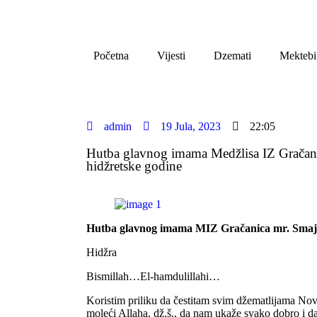
Početna
Vijesti
Dzemati
Mektebi
admin
19 Jula, 2023
22:05
Hutba glavnog imama Medžlisa IZ Grača
hidžretske godine
Hutba glavnog imama MIZ Gračanica mr. Smajo
Hidžra
Bismillah…El-hamdulillahi…
Koristim priliku da čestitam svim džematlijama No
moleći Allaha, dž.š., da nam ukaže svako dobro i