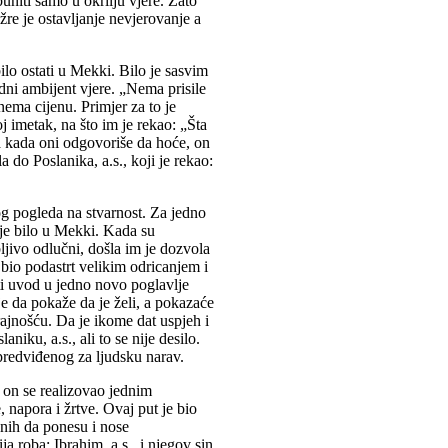
niti samo u okrilju vjere. Zato
e je ostavljanje nevjerovanje a
ilo ostati u Mekki. Bilo je sasvim
odni ambijent vjere. „Nema prisile
nema cijenu. Primjer za to je
j imetak, na što im je rekao: „Šta
a kada oni odgovoriše da hoće, on
 do Poslanika, a.s., koji je rekao:
og pogleda na stvarnost. Za jedno
ije bilo u Mekki. Kada su
jivo odlučni, došla im je dozvola
 bio podastrt velikim odricanjem i
i uvod u jedno novo poglavlje
je da pokaže da je želi, a pokazaće
rajnošću. Da je ikome dat uspjeh i
niku, a.s., ali to se nije desilo.
predviđenog za ljudsku narav.
, on se realizovao jednim
, napora i žrtve. Ovaj put je bio
bnih da ponesu i nose
 roba; Ibrahim, a.s., i njegov sin