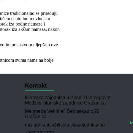
ice tradicionalno se priređuju
tičem centralnu mevludsku
utorak iza podne namaza i
 utorak iza akšam namaza, nakon
vojim prisustvom uljepšaju ove
retnicom svima nama na bolje
Kontakt
Islamska zajednica u Bosni i Hercegovini
Medžlis Islamske zajednice Gračanica
Mehmeda Vehbi ef. Šemsekadić 29,
Gračanica
I
miz.gracanica@islamskazajednica.ba