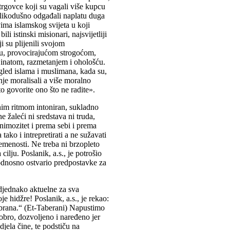
rgovce koji su vagali više kupcu
velikodušno odgađali naplatu duga
vima islamskog svijeta u koji
i istinski misionari, najsvijetliji
i su plijenili svojom
u, provocirajućom strogoćom,
natom, razmetanjem i ohološću.
led islama i muslimana, kada su,
anje moralisali a više moralno
 govorite ono što ne radite».
nim ritmom intoniran, sukladno
e žaleći ni sredstava ni truda,
nimozitet i prema sebi i prema
tako i intrepretirati a ne sužavati
menosti. Ne treba ni brzopleto
cilju. Poslanik, a.s., je potrošio
, odnosno ostvario predpostavke za
djednako aktuelne za sva
 hidžre! Poslanik, a.s., je rekao:
abrana.“ (Et-Taberani) Napustimo
dobro, dozvoljeno i naređeno jer
jela čine, te podstiču na