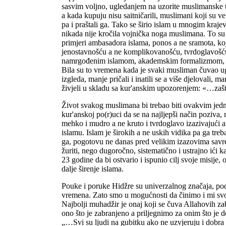
sasvim voljno, ugledanjem na uzorite muslimanske t
a kada kupuju nisu saitničarili, muslimani koji su 
pa i praštali ga. Tako se širio islam u mnogim kraje
nikada nije kročila vojnička noga muslimana. To su bil
primjeri ambasadora islama, ponos a ne sramota, koj
jenostavnošću a ne komplikovanošću, tvrdoglavošć
namrgođenim islamom, akademskim formalizmom, i
Bila su to vremena kada je svaki musliman čuvao ug
izgleda, manje pričali i inatili se a više djelovali, m
živjeli u skladu sa kur'anskim upozorenjem: «…zašto
Život svakog muslimana bi trebao biti ovakvim jed
kur'anskoj po(r)uci da se na najljepši način poziva, n
mehko i mudro a ne kruto i tvrdoglavo izazivajući a
islamu. Islam je širokih a ne uskih vidika pa ga treba 
ga, pogotovu ne danas pred velikim izazovima savre
žuriti, nego dugoročno, sistematično i ustrajno ići ka 
23 godine da bi ostvario i ispunio cilj svoje misije
dalje širenje islama.
Pouke i poruke Hidžre su univerzalnog značaja, po
vremena. Zato smo u mogućnosti da činimo i mi svoje
Najbolji muhadžir je onaj koji se čuva Allahovih z
ono što je zabranjeno a priljegnimo za onim što je 
„…Svi su ljudi na gubitku ako ne uzvjeruju i dobra d