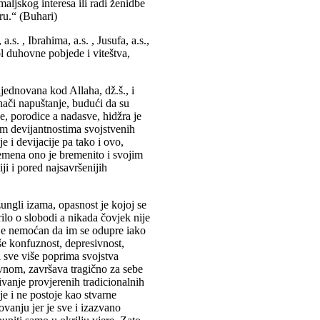
ljskog interesa ili radi ženidbe
ru.“ (Buhari)
s. , Ibrahima, a.s. , Jusufa, a.s.,
l duhovne pobjede i viteštva,
ijednovana kod Allaha, dž.š., i
nači napuštanje, budući da su
e, porodice a nadasve, hidžra je
im devijantnostima svojstvenih
 i devijacije pa tako i ovo,
mena ono je bremenito i svojim
i i pored najsavršenijih
žungli izama, opasnost je kojoj se
rilo o slobodi a nikada čovjek nije
je nemoćan da im se odupre iako
še konfuznost, depresivnost,
 sve više poprima svojstva
vnom, završava tragično za sebe
civanje provjerenih tradicionalnih
je i ne postoje kao stvarne
rovanju jer je sve i izazvano