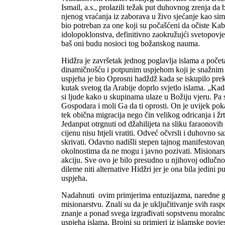
Ismail, a.s., prolazili težak put duhovnog zrenja da
njenog vraćanja iz zaborava u živo sjećanje kao simb
bio potreban za one koji su počašćeni da očiste Kab
idolopoklonstva, definitivno zaokružujći svetopovje
baš oni budu nosioci tog božanskog nauma.
Hidžra je završetak jednog poglavlja islama a poče
dinamičnošću i potpunim uspjehom koji je snažnim
uspjeha je bio Oprosni hadždž kada se iskupilo preko
kutak svetog tla Arabije doprlo svjetlo islama. „Ka
si ljude kako u skupinama ulaze u Božiju vjeru. Pa 
Gospodara i moli Ga da ti oprosti. On je uvijek pok
tek obična migracija nego čin velikog odricanja i ž
Jedanput otrgnuti od džahilijeta na sliku faraonovi
cijenu nisu htjeli vratiti. Odveć očvrsli i duhovno s
skrivati. Odavno nadišli stepen tajnog manifestovanja
okolnostima da ne mogu i javno pozivati. Misionarsk
akciju. Sve ovo je bilo presudno u njihovoj odlučnos
dileme niti alternative Hidžri jer je ona bila jedini
uspjeha.
Nadahnuti ovim primjerima entuzijazma, naredne ge
misionarstvu. Znali su da je uključitivanje svih rasp
znanje a ponad svega izgrađivati sopstvenu moralnost
uspjeha islama. Brojni su primjeri iz islamske povjes