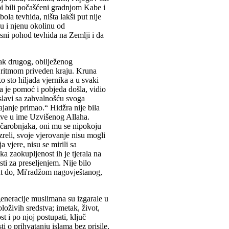
 bi bili počašćeni gradnjom Kabe i
ola tevhida, ništa lakši put nije
u i njenu okolinu od
sni pohod tevhida na Zemlji i da
tak drugog, obilježenog
 ritmom priveden kraju. Kruna
 sto hiljada vjernika a u svaki
da je pomoć i pobjeda došla, vidio
slavi sa zahvalnošću svoga
ajanje primao.“ Hidžra nije bila
rtve u ime Uzvišenog Allaha.
h čarobnjaka, oni mu se nipokoju
azreli, svoje vjerovanje nisu mogli
 vjere, nisu se mirili sa
a zaokupljenost ih je tjerala na
ti za preseljenjem. Nije bilo
 put do, Mi'radžom nagovještanog,
neracije muslimana su izgarale u
oloživih sredstva; imetak, život,
 i po njoj postupati, ključ
ti o prihvatanju islama bez prisile,