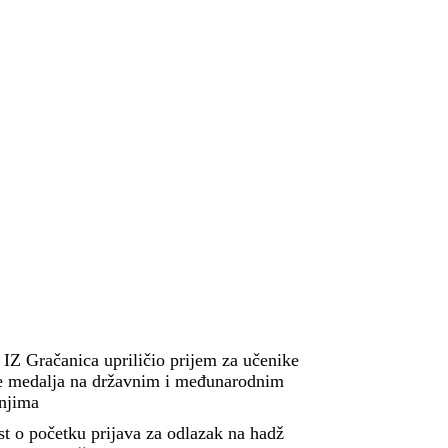
 IZ Gračanica upriličio prijem za učenike
e medalja na državnim i međunarodnim
njima
st o početku prijava za odlazak na hadž