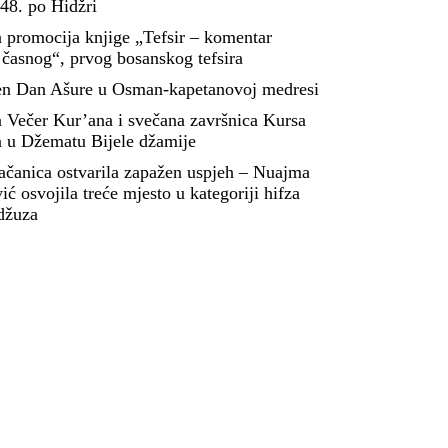
48. po Hidžri
 promocija knjige „Tefsir – komentar
 časnog“, prvog bosanskog tefsira
en Dan Ašure u Osman-kapetanovoj medresi
 Večer Kur’ana i svečana završnica Kursa
a u Džematu Bijele džamije
čanica ostvarila zapažen uspjeh – Nuajma
ć osvojila treće mjesto u kategoriji hifza
žuza