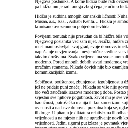
Njegova poslanika. A kome hidžra bude radi ovozema
pa hidžra mu je radi onoga zbog čega je učinio hidž
Hidžra je sudbina mnogih kur'anskih ličnosti; Nuha, a.
Musaa, a.s., Isaa, , Ashabi Kehfa… Hidžra je simbo
krunisano ovozemnom pobjedom tevhida.
Povijesni trenutak nije presudan da bi hidžra bila vr
Njegovog poslanika već sam nijet. Jezički, hidžra z
muslimani ostavljali svoj grad, svoje domove, imetk
napuštanje nevjerovanja i nevjerničke sredine sa sv
takvim društvima. Svako vrijeme ima svoje anomalije
moderno. Pored mnogih dobrih stvari modernog vre
mračnim stranama. Nikada čovjek nije bio osamljenij
komunikacijskih izuma.
Sebičnost, potištenost, zbunjenost, izgubljenost u d
još ne pridaje puni značaj. Nikada se više nije govo
bio veći zatočenik izazova modernog doba. Postao 
svjestan sve njihove pogubnosti. Život mu je sve vi
haotičnost, potrošačka manija ili konzumerizam koji
ovisnosti a nadasve duhovna praznina koja se, ugla
ili druge. U pitanju je diktatura relativizma ili odba
vrijednosti a na mjesto njih ne ugrađivanje novih ko
vrijednosti. Jedini sigurni put izlaza je povratak vje