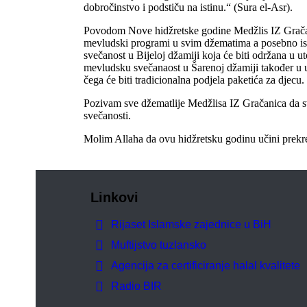
dobročinstvo i podstiču na istinu.“ (Sura el-Asr).
Povodom Nove hidžretske godine Medžlis IZ Gračan
mevludski programi u svim džematima a posebno is
svečanost u Bijeloj džamiji koja će biti održana u 
mevludsku svečanaost u Šarenoj džamiji također u
čega će biti tradicionalna podjela paketića za djecu.
Pozivam sve džematlije Medžlisa IZ Gračanica da s
svečanosti.
Molim Allaha da ovu hidžretsku godinu učini prek
Linkovi
Rijaset Islamske zajednice u BiH
Muftijstvo tuzlansko
Agencija za certificiranje halal kvalitete
Radio BIR