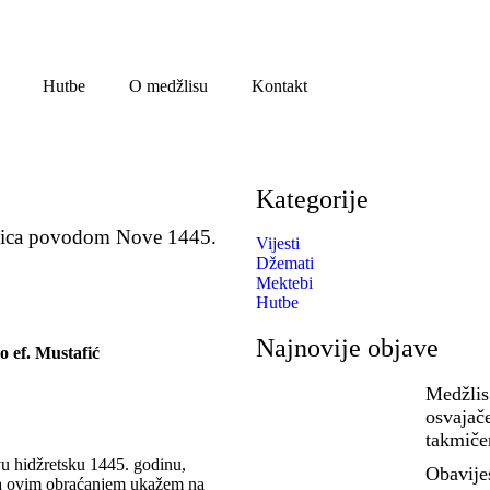
Hutbe
O medžlisu
Kontakt
Kategorije
nica povodom Nove 1445.
Vijesti
Džemati
Mektebi
Hutbe
Najnovije objave
 ef. Mustafić
Medžlis
osvajač
takmiče
vu hidžretsku 1445. godinu,
Obavije
 da ovim obraćanjem ukažem na