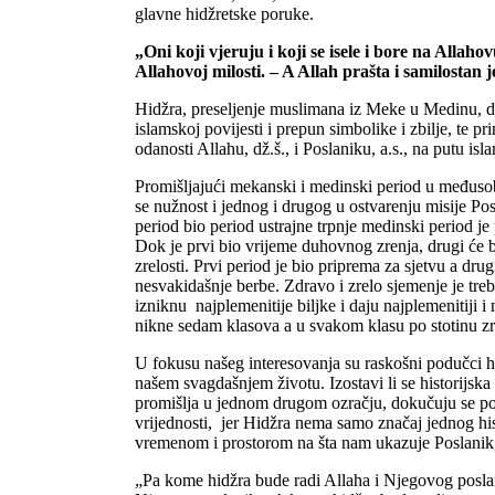
glavne hidžretske poruke.
„Oni koji vjeruju i koji se isele i bore na Allah
Allahovoj milosti. – A Allah prašta i samilostan j
Hidžra, preseljenje muslimana iz Meke u Medinu, do
islamskoj povijesti i prepun simbolike i zbilje, te pri
odanosti Allahu, dž.š., i Poslaniku, a.s., na putu isl
Promišljajući mekanski i medinski period u međusob
se nužnost i jednog i drugog u ostvarenju misije Po
period bio period ustrajne trpnje medinski period je 
Dok je prvi bio vrijeme duhovnog zrenja, drugi će 
zrelosti. Prvi period je bio priprema za sjetvu a drug
nesvakidašnje berbe. Zdravo i zrelo sjemenje je tre
izniknu najplemenitije biljke i daju najplemenitiji i
nikne sedam klasova a u svakom klasu po stotinu zr
U fokusu našeg interesovanja su raskošni podučci hi
našem svagdašnjem životu. Izostavi li se historijska
promišlja u jednom drugom ozračju, dokučuju se po
vrijednosti, jer Hidžra nema samo značaj jednog h
vremenom i prostorom na šta nam ukazuje Poslanik, 
„Pa kome hidžra bude radi Allaha i Njegovog poslan