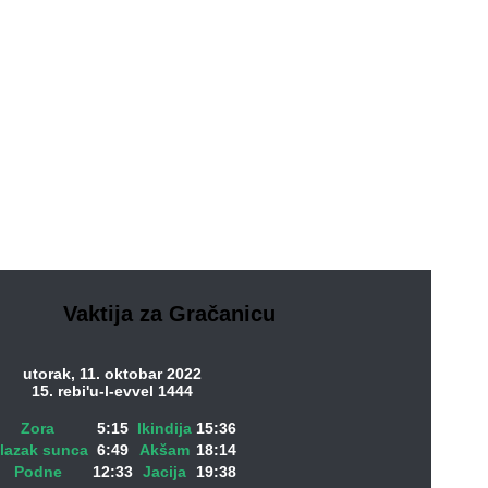
Vaktija za Gračanicu
utorak, 11. oktobar 2022
15. rebi'u-l-evvel 1444
Zora
5:15
Ikindija
15:36
zlazak sunca
6:49
Akšam
18:14
Podne
12:33
Jacija
19:38