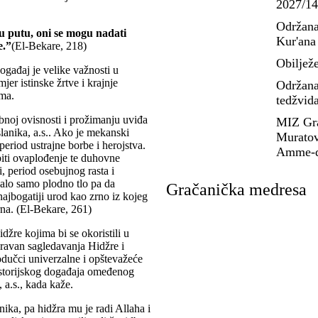
2027/14
Održana
ovu putu, oni se mogu nadati
Kur'ana
e.”
(El-Bekare, 218)
Obiljež
gađaj je velike važnosti u
mjer istinske žrtve i krajnje
Održana
ama.
tedžvid
noj ovisnosti i prožimanju uviđa
MIZ Gra
slanika, a.s.. Ako je mekanski
Muratovi
period ustrajne borbe i herojstva.
Amme-d
biti ovaplođenje te duhovne
i, period osebujnog rasta i
balo samo plodno tlo pa da
Gračanička medresa
 najbogatiji urod kao zrno iz kojeg
na. (El-Bekare, 261)
džre kojima bi se okoristili u
 ravan sagledavanja Hidžre i
dučci univerzalne i opštevažeće
istorijskog događaja omeđenog
a.s., kada kaže.
ika, pa hidžra mu je radi Allaha i