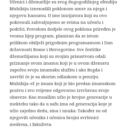
Učenici i džematlije su svog dugogodišnjeg efendiju
Muhibiju iznenadili poklonom umre za njega i
njegovu hanumu. U ime inicijatora koji su ovo
pokrenuli zahvaljujemo se svima na učesću i
podršci. Povodom dodjele ovog poklona priređen je
veoma lijep program, planiran da se istom
prilikom obilježi prigodnim programamom i Dan
državnosti Bosne i Hercegovine. Sve čestitke
džematlijama koji su svojim prisustvom odali
priznanje svom imamu koji je u ovom džematu
započeo svoju imamsku službu i ako Bogda i
završit će je sa skorim odlaskom u penziju.
Muhibija-ef. je imam koji je bio predan imamskom
pozivu i svo vrijeme odgovorno izvršavao svoje
obaveze. Kao muallim učio je brojne genreacije u
mektebu tako da u safu ima od generacija koje je
učio zajedno dedu, sina i unuka. Također su od
njegovih učenika i učenica brojni svršenici
medresa, i fakulteta.