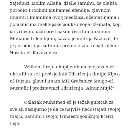
zajednici. Molim Allaha, dželle šanuhu, da olakša
porodici i rodbini Muhamed efendije, glavnom
imamu i imamima ovog medžlisa, džematlijama i
polaznicima mektepske pouke ovoga džemata, koji
su vrijedno učili pred našim čestitim imamom
Muhamed efendijom, kazao je muftija Fazlović, te
je porodici i prisutnima prenio teziju reisul-uleme
Husein-ef. Kavazovića.
Velikom broju okupljenih na ovoj dženazi
obratili su se i predsjednik Udruženja ilmijje Nijaz-
ef. Duzan, glavni imam MIZ Gračanica Smajo-ef.
Mustafić i predstavnici Udruženja „Ajnur Mujić“.
Odlazak Muhamed-ef. je težak gubitak za
sve ali zasigurno je da će najviše nedostajati svojoj
majci, hanumi i svojoj trinaestogodišnjoj kćerci
Lejli.