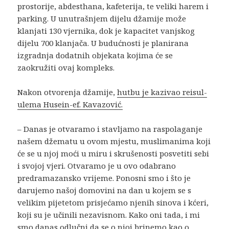
prostorije, abdesthana, kafeterija, te veliki harem i
parking. U unutrašnjem dijelu džamije može
klanjati 130 vjernika, dok je kapacitet vanjskog
dijelu 700 klanjača. U budućnosti je planirana
izgradnja dodatnih objekata kojima će se
zaokružiti ovaj kompleks.
Nakon otvorenja džamije,
hutbu je kazivao reisul-
ulema Husein-ef. Kavazović.
– Danas je otvaramo i stavljamo na raspolaganje
našem džematu u ovom mjestu, muslimanima koji
će se u njoj moći u miru i skrušenosti posvetiti sebi
i svojoj vjeri. Otvaramo je u ovo odabrano
predramazansko vrijeme. Ponosni smo i što je
darujemo našoj domovini na dan u kojem se s
velikim pijetetom prisjećamo njenih sinova i kćeri,
koji su je učinili nezavisnom. Kako oni tada, i mi
smo danas odlučni da se o njoj brinemo kao o