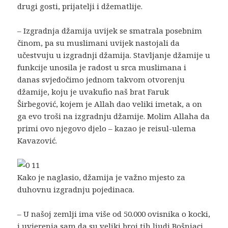
drugi gosti, prijatelji i džematlije.
– Izgradnja džamija uvijek se smatrala posebnim
činom, pa su muslimani uvijek nastojali da
učestvuju u izgradnji džamija. Stavljanje džamije u
funkcije unosila je radost u srca muslimana i
danas svjedočimo jednom takvom otvorenju
džamije, koju je uvakufio naš brat Faruk
Širbegović, kojem je Allah dao veliki imetak, a on
ga evo troši na izgradnju džamije. Molim Allaha da
primi ovo njegovo djelo – kazao je reisul-ulema
Kavazović.
Kako je naglasio, džamija je važno mjesto za
duhovnu izgradnju pojedinaca.
– U našoj zemlji ima više od 50.000 ovisnika o kocki,
i uvjerenja sam da su veliki broj tih ljudi Bošnjaci.