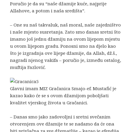
Poručio je da su “naše džamije kuće, najprije
Allahove, a potom i naša središta”.
– One su naš takvaluk, naš moral, naše zajedništvo
i naše mjesto susretanja. Zato smo danas sretni što
imamo još jednu džamiju na ovom lijepom mjestu
u ovom lijepom gradu. Ponosni smo na djelo kao
što je izgradnja ove lijepe džamije, da Allah, dž.š.,
nagradi njenog vakifa – poručio je, između ostalog,
muftija Fazlović.
Glavni imam MIZ Gračanica Smajo-ef. Mustafić je
kazao kako će se s ovom džamijom poboljšati
kvalitet vjerskog života u Gračanici.
– Danas smo jako zadovoljni i sretni svečanim
otvorenjem ove džamije te se nadamo da će ona
biti privlačna za sve džematlije – kazao je efendija