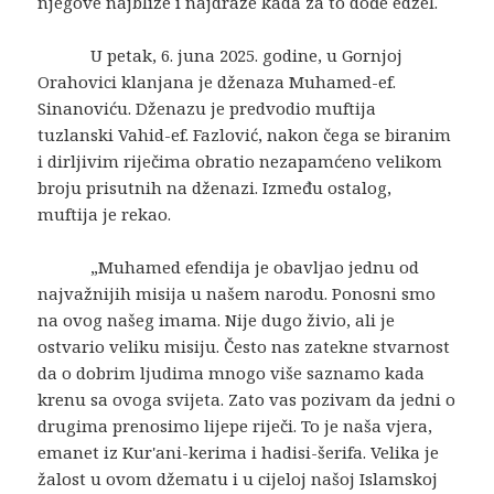
njegove najbliže i najdraže kada za to dođe edžel.
U petak, 6. juna 2025. godine, u Gornjoj
Orahovici klanjana je dženaza Muhamed-ef.
Sinanoviću. Dženazu je predvodio muftija
tuzlanski Vahid-ef. Fazlović, nakon čega se biranim
i dirljivim riječima obratio nezapamćeno velikom
broju prisutnih na dženazi. Između ostalog,
muftija je rekao.
„Muhamed efendija je obavljao jednu od
najvažnijih misija u našem narodu. Ponosni smo
na ovog našeg imama. Nije dugo živio, ali je
ostvario veliku misiju. Često nas zatekne stvarnost
da o dobrim ljudima mnogo više saznamo kada
krenu sa ovoga svijeta. Zato vas pozivam da jedni o
drugima prenosimo lijepe riječi. To je naša vjera,
emanet iz Kur'ani-kerima i hadisi-šerifa. Velika je
žalost u ovom džematu i u cijeloj našoj Islamskoj