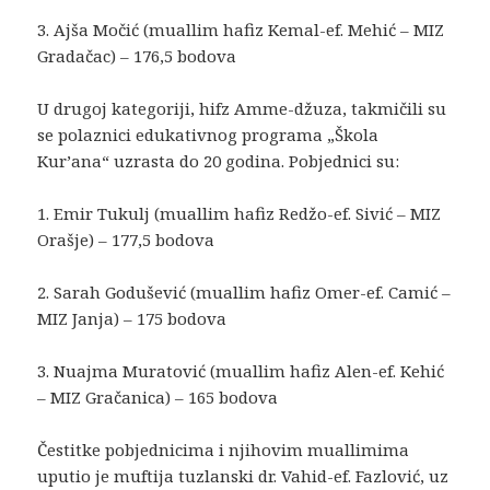
3. Ajša Močić (muallim hafiz Kemal-ef. Mehić – MIZ
Gradačac) – 176,5 bodova
U drugoj kategoriji, hifz Amme-džuza, takmičili su
se polaznici edukativnog programa „Škola
Kur’ana“ uzrasta do 20 godina. Pobjednici su:
1. Emir Tukulj (muallim hafiz Redžo-ef. Sivić – MIZ
Orašje) – 177,5 bodova
2. Sarah Godušević (muallim hafiz Omer-ef. Camić –
MIZ Janja) – 175 bodova
3. Nuajma Muratović (muallim hafiz Alen-ef. Kehić
– MIZ Gračanica) – 165 bodova
Čestitke pobjednicima i njihovim muallimima
uputio je muftija tuzlanski dr. Vahid-ef. Fazlović, uz