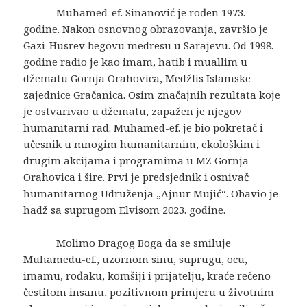
Muhamed-ef. Sinanović je rođen 1973.
godine. Nakon osnovnog obrazovanja, završio je
Gazi-Husrev begovu medresu u Sarajevu. Od 1998.
godine radio je kao imam, hatib i muallim u
džematu Gornja Orahovica, Medžlis Islamske
zajednice Gračanica. Osim značajnih rezultata koje
je ostvarivao u džematu, zapažen je njegov
humanitarni rad. Muhamed-ef. je bio pokretač i
učesnik u mnogim humanitarnim, ekološkim i
drugim akcijama i programima u MZ Gornja
Orahovica i šire. Prvi je predsjednik i osnivač
humanitarnog Udruženja „Ajnur Mujić“. Obavio je
hadž sa suprugom Elvisom 2023. godine.
Molimo Dragog Boga da se smiluje
Muhamedu-ef., uzornom sinu, suprugu, ocu,
imamu, rođaku, komšiji i prijatelju, kraće rečeno
čestitom insanu, pozitivnom primjeru u životnim