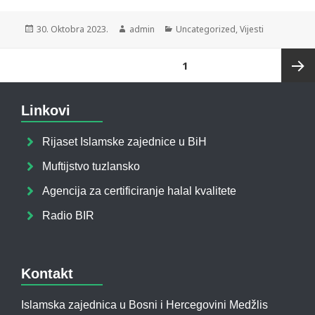
30. Oktobra 2023.
admin
Uncategorized
,
Vijesti
STRANICA
1
Sljede
Linkovi
strani
Rijaset Islamske zajednice u BiH
Muftijstvo tuzlansko
Agencija za certificiranje halal kvalitete
Radio BIR
Kontakt
Islamska zajednica u Bosni i Hercegovini Medžlis