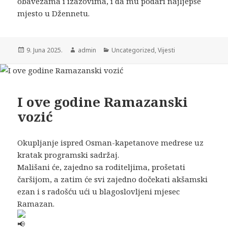
obavezama i izazovima, i da mu podari najljepše
mjesto u Džennetu.
9. Juna 2025.
admin
Uncategorized
,
Vijesti
I ove godine Ramazanski
vozić
Okupljanje ispred Osman-kapetanove medrese uz
kratak programski sadržaj.
Mališani će, zajedno sa roditeljima, prošetati
čaršijom, a zatim će svi zajedno dočekati akšamski
ezan i s radošću ući u blagoslovljeni mjesec
Ramazan.