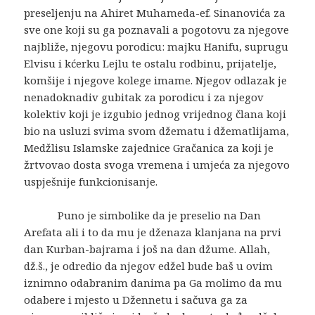
preseljenju na Ahiret Muhameda-ef. Sinanovića za
sve one koji su ga poznavali a pogotovu za njegove
najbliže, njegovu porodicu: majku Hanifu, suprugu
Elvisu i kćerku Lejlu te ostalu rodbinu, prijatelje,
komšije i njegove kolege imame. Njegov odlazak je
nenadoknadiv gubitak za porodicu i za njegov
kolektiv koji je izgubio jednog vrijednog člana koji
bio na usluzi svima svom džematu i džematlijama,
Medžlisu Islamske zajednice Gračanica za koji je
žrtvovao dosta svoga vremena i umjeća za njegovo
uspješnije funkcionisanje.
Puno je simbolike da je preselio na Dan
Arefata ali i to da mu je dženaza klanjana na prvi
dan Kurban-bajrama i još na dan džume. Allah,
dž.š., je odredio da njegov edžel bude baš u ovim
iznimno odabranim danima pa Ga molimo da mu
odabere i mjesto u Džennetu i sačuva ga za