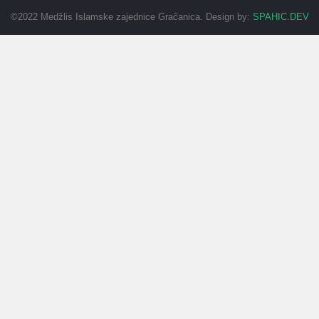
©2022 Medžlis Islamske zajednice Gračanica. Design by:
SPAHIC.DEV