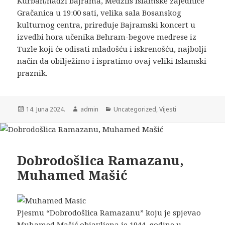
Kurban/hadži bajrama, Medžlis Islamske zajednice
Gračanica u 19:00 sati, velika sala Bosanskog
kulturnog centra, priređuje Bajramski koncert u
izvedbi hora učenika Behram-begove medrese iz
Tuzle koji će odisati mladošću i iskrenošću, najbolji
način da obilježimo i ispratimo ovaj veliki Islamski
praznik.
14. Juna 2024.
admin
Uncategorized
,
Vijesti
Dobrodošlica Ramazanu,
Muhamed Mašić
Pjesmu “Dobrodošlica Ramazanu” koju je spjevao
Muhamed Mašić objavljena je 1944. godine u