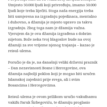
Umjesto 50.000 ljudi koji privređuju, imamo 50.000
ljudi koje treba liječiti. Stoga naša energija treba
biti usmjerena na izgradnju pojedinaca, mentalno
i duhovno, a džamija je mjesto upravo za takvu
izgradnju. Zbog toga nam je džamija važna.
Vjerujem da je ova džamija izgrađena s dobrim
nijetom. Bože neka tvoj blagoslov bude na ovoj
džamiji za sve vrijeme njenog trajanja – kazao je
reisul-ulema.
Poručio je da je, na današnji veliki državni praznik
– Dan nezavisnosti Bosne i Hercegovine, ova
džamija najbolji poklon koji je mogao biti uručen
Islamskoj zajednici prije svega, ali i svim
Bosancima i Hercegovcima.
Reisul-ulema je ovom prilikom uručio vakufnamu
vakifu Faruk Širbegoviću, te džamiju proglasio