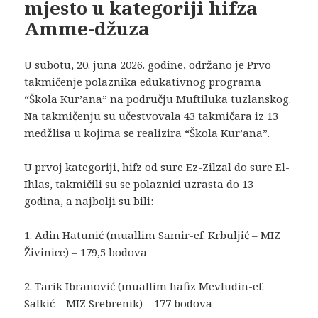
mjesto u kategoriji hifza
Amme-džuza
U subotu, 20. juna 2026. godine, održano je Prvo
takmičenje polaznika edukativnog programa
“Škola Kur’ana” na području Muftiluka tuzlanskog.
Na takmičenju su učestvovala 43 takmičara iz 13
medžlisa u kojima se realizira “Škola Kur’ana”.
U prvoj kategoriji, hifz od sure Ez-Zilzal do sure El-
Ihlas, takmičili su se polaznici uzrasta do 13
godina, a najbolji su bili:
1. Adin Hatunić (muallim Samir-ef. Krbuljić – MIZ
Živinice) – 179,5 bodova
2. Tarik Ibranović (muallim hafiz Mevludin-ef.
Salkić – MIZ Srebrenik) – 177 bodova