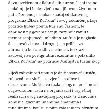
dovu Uzvišenom Allahu da ih Kur’an Časni trajno
nadahnjuje i bude svjetlo na njihovom životnom
putu. Posebno je istakao značaj edukativnog
programa „Škola Kur’ana“ i ovog takmičenja koje
podstiče ljubav prema Kur’anu Časnom, te
doprinosi njegovom učenju, razumijevanju i
memorisanju među mladima. Muftija je naglasio
da su ovakvi susreti dragocjena prilika za
afirmaciju kur’anskih vrijednosti, te izrazio
zadovoljstvo postignutim rezultatima polaznika
„Škola Kur’ana“ na području Muftijstva tuzlanskog.
Riječi zahvalnosti uputio je dr. Mensur-ef. Husiću,
rukovodiocu Službe za vjerske poslove i
obrazovanje Muftijstva tuzlanskog, na predanost i
odgovoranom radu na organizaciji i uspješnoj
realizaciji ovog značajnog projekta, te članovima
komisije, glavnim imamima, imamima i
muallimima, koji su svojim zalaganjem, stručnim