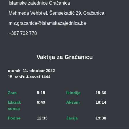
Islamske zajednice Gračanica
Mehmeda Vehbi ef. Šemsekadić 29, Gračanica
miz.gracanica@islamskazajednica.ba
+387 702 778
Vaktija za Gračanicu
utorak, 11. oktobar 2022
15. rebi'u-l-evvel 1444
Zora
5:15
Ikindija
15:36
Izlazak
6:49
Akšam
18:14
sunca
Podne
12:33
Jacija
19:38