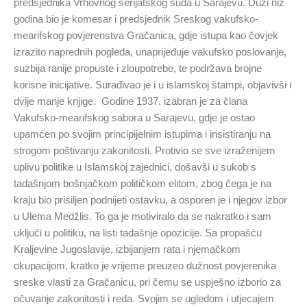
predsjednika Vrhovnog šerijatskog suda u Sarajevu. Duži niz
godina bio je komesar i predsjednik Sreskog vakufsko-
mearifskog povjerenstva Gračanica, gdje istupa kao čovjek
izrazito naprednih pogleda, unaprijeđuje vakufsko poslovanje,
suzbija ranije propuste i zloupotrebe, te podržava brojne
korisne inicijative. Surađivao je i u islamskoj štampi, objavivši i
dvije manje knjige. Godine 1937. izabran je za člana
Vakufsko-mearifskog sabora u Sarajevu, gdje je ostao
upamćen po svojim principijelnim istupima i insistiranju na
strogom poštivanju zakonitosti. Protivio se sve izraženijem
uplivu politike u Islamskoj zajednici, došavši u sukob s
tadašnjom bošnjačkom političkom elitom, zbog čega je na
kraju bio prisiljen podnijeti ostavku, a osporen je i njegov izbor
u Ulema Medžlis. To ga je motiviralo da se nakratko i sam
uključi u politiku, na listi tadašnje opozicije. Sa propašću
Kraljevine Jugoslavije, izbijanjem rata i njemačkom
okupacijom, kratko je vrijeme preuzeo dužnost povjerenika
sreske vlasti za Gračanicu, pri čemu se uspješno izborio za
očuvanje zakonitosti i reda. Svojim se ugledom i utjecajem