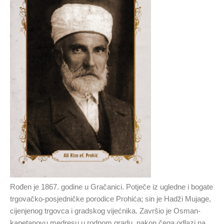
Rođen je 1867. godine u Gračanici. Potječe iz ugledne i bogate
trgovačko-posjedničke porodice Prohića; sin je Hadži Mujage,
cijenjenog trgovca i gradskog vijećnika. Završio je Osman-
kapetanovu medresu u rodnom gradu, nakon čega odlazi na