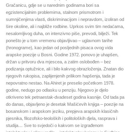
Gračanicu, gdje se u narednim godinama bori sa
egzistencijalnim problemima, stalnom prismotrom i
sumnjičenjima vlasti, diskriminacijom i nepravdom, izoliran od
šire okoline, ali i najbliže rodbine. Uprkos svim tim nedaćama,
nesalomljivog duha, on intenzivno piše, prevodi, bilježi. Tek
ponešto je u tom vremenu objavljivao – uglavnom tarihe
(hronograme), kao jedan od posljednih pisaca ovog vida
arapske poezije u Bosni. Godine 1972. ponovo je uhapšen,
držan u pritvoru dva mjescea, a zatim oslobođen – bez
podizanja optužnice, ali i bilo kakvog obrazloženja. Znatan dio
njegovih rukopisa, zaplijenjenih prilikom hapšenja, tada je
nepovratno nestao. Na Ahiret je preselio početkom 1978.
godine, nedugo po odlasku u penziju. Njegovo je djelo
otkriveno tek petnaestak-dvadeset godina kasnije. Od tada pa
do danas, objavljeno je desetak Mašićevih knjiga – poezije na
bosanskom i arapskom jeziku, prepjeva arapskih klasičnih
pjesnika, filozofsko-teoloških i politoloških djela, rasprava i
studija… Sve to svjedoči o kakvom se izgrađenom