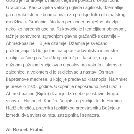
Ubrzo je i umirovljen, nakon čega se povlači u svoju rodnu
Gračanicu. Kao čovjeka velikog ugleda i agilnosti, džematlije
ga na vakufskim izborima biraju za predsjednika džematskog
medžlisa u Gračanici, što kao penzioner uspješno obavlja
nekoliko narednih godina. Rukovodio je i temeljitom obnovom,
tačnije ponovnom izgradnjom glavne gračaničke džamije –
Ahmed-pašine ili Bijele džamije. Džamija je svečano
proklanjanja 1916. godine, na opće zadovoljstvo islamske
ehalije sa šireg gračaničkog područja. I kasnije, on je s
dužnom pažnjom sudjelovao u poslovima vakufa i Islamske
zajednice, a volonterski je sudjelovao u nastavi Osman-
kapetanove medrese, u kojoj je predavao krasnopis. Na Ahiret
je preselio 1925. godine. Ukopan je neposredno pred ulaz u
Ahmed-pašinu (Bijelu) džamiju. Iza sebe je ostavio dvojicu
sinova – Hasan ef. Kadića, šerijatskog sudiju, te dr. Hamida
Hadžiefendića, pravnika i političkog predstavnika Bošnjaka
između dva svjetska rata, zastupnika i senatora.
Ali Riza ef. Prohić