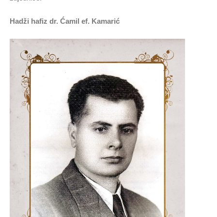
Hadži hafiz dr. Ćamil ef. Kamarić