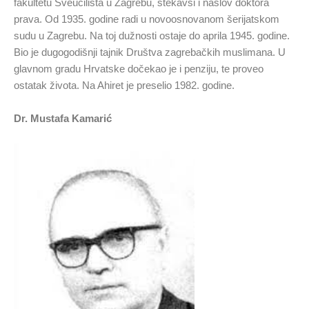
fakultetu Sveučilišta u Zagrebu, stekavši i naslov doktora
prava. Od 1935. godine radi u novoosnovanom šerijatskom
sudu u Zagrebu. Na toj dužnosti ostaje do aprila 1945. godine.
Bio je dugogodišnji tajnik Društva zagrebačkih muslimana. U
glavnom gradu Hrvatske dočekao je i penziju, te proveo
ostatak života. Na Ahiret je preselio 1982. godine.
Dr. Mustafa Kamarić