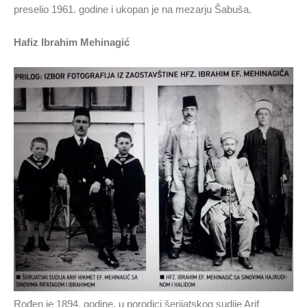
preselio 1961. godine i ukopan je na mezarju Šabuša.
Hafiz Ibrahim Mehinagić
Rođen je 1894. godine, u porodici šerijatskog sudije Arif