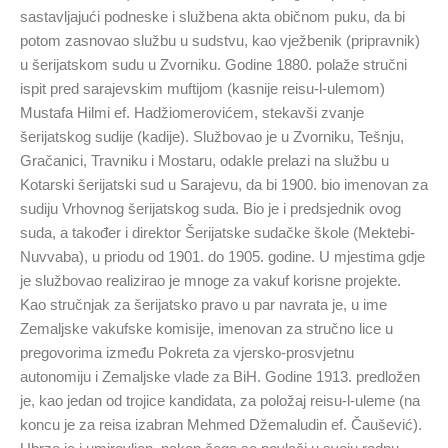
sastavljajući podneske i službena akta običnom puku, da bi
potom zasnovao službu u sudstvu, kao vježbenik (pripravnik)
u šerijatskom sudu u Zvorniku. Godine 1880. polaže stručni
ispit pred sarajevskim muftijom (kasnije reisu-l-ulemom)
Mustafa Hilmi ef. Hadžiomerovićem, stekavši zvanje
šerijatskog sudije (kadije). Službovao je u Zvorniku, Tešnju,
Gračanici, Travniku i Mostaru, odakle prelazi na službu u
Kotarski šerijatski sud u Sarajevu, da bi 1900. bio imenovan za
sudiju Vrhovnog šerijatskog suda. Bio je i predsjednik ovog
suda, a također i direktor Šerijatske sudačke škole (Mektebi-
Nuvvaba), u priodu od 1901. do 1905. godine. U mjestima gdje
je službovao realizirao je mnoge za vakuf korisne projekte.
Kao stručnjak za šerijatsko pravo u par navrata je, u ime
Zemaljske vakufske komisije, imenovan za stručno lice u
pregovorima između Pokreta za vjersko-prosvjetnu
autonomiju i Zemaljske vlade za BiH. Godine 1913. predložen
je, kao jedan od trojice kandidata, za položaj reisu-l-uleme (na
koncu je za reisa izabran Mehmed Džemaludin ef. Čaušević).