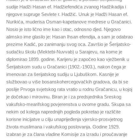
sudije Hadži Hasan ef. Hadžiefendića zvanog Hadžikadija i
njegove supruge Sevlete r. Hadžić. Unuk je Hadži Hasan ef.
Nurikića, muderisa Osman-kapetanove medrese u Gračanici.
Nosio je isto lično ime kao i otac, odnosno djed. Njegovo
alimsko ime glasilo je: Hasan Ihsan efendija, a sam je odabrao
prezime Kadić, po zanimanju svog oca. Završio je Šerijatsko-
sudačku školu (Mektebi-Nuvvab) u Sarajevu, na kome je
diplomirao 1899. godine. Karijeru je započeo kao vježbenik u
Šerijatskom sudu u Gračanici (1902.-1903.), nakon čega je
imenovan za šerijatskog sudiju u Ljubuškom. Kasnije je
službovao u više bosanskohercegovačkih gradova, da bi se
poslije Prvoga svjetskog rata vratio u rodnu Gračanicu, u kojoj
je dočekao i mirovinu. Biran je i za predsjednika Sreskog
vakufsko-mearifskog povjerenstva u ovome gradu. Skupa sa
nekim od kolega naprednijih pogleda pokretao je različite
korisne inicijatve u cilju unaprijeđenja vjersko-prosvjetnog
života muslimana i vakufskog poslovanja. Godine 1929.
izabran je za člana vladine Komisije za izradu i proučavanje