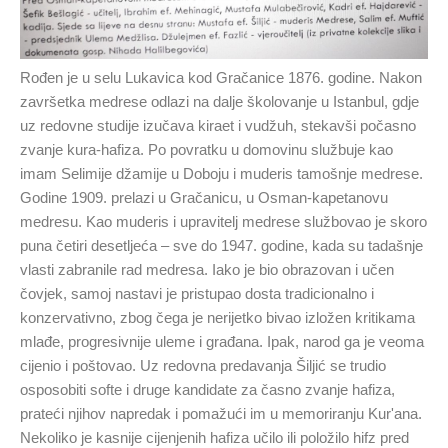
Rođen je u selu Lukavica kod Gračanice 1876. godine. Nakon
završetka medrese odlazi na dalje školovanje u Istanbul, gdje
uz redovne studije izučava kiraet i vudžuh, stekavši počasno
zvanje kura-hafiza. Po povratku u domovinu službuje kao
imam Selimije džamije u Doboju i muderis tamošnje medrese.
Godine 1909. prelazi u Gračanicu, u Osman-kapetanovu
medresu. Kao muderis i upravitelj medrese službovao je skoro
puna četiri desetljeća – sve do 1947. godine, kada su tadašnje
vlasti zabranile rad medresa. Iako je bio obrazovan i učen
čovjek, samoj nastavi je pristupao dosta tradicionalno i
konzervativno, zbog čega je nerijetko bivao izložen kritikama
mlađe, progresivnije uleme i građana. Ipak, narod ga je veoma
cijenio i poštovao. Uz redovna predavanja Šiljić se trudio
osposobiti softe i druge kandidate za časno zvanje hafiza,
prateći njihov napredak i pomažući im u memoriranju Kur'ana.
Nekoliko je kasnije cijenjenih hafiza učilo ili položilo hifz pred