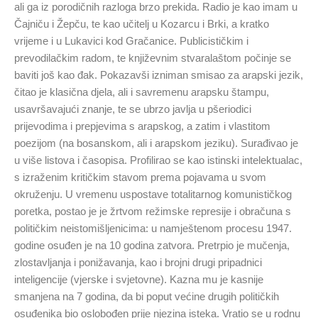
ali ga iz porodičnih razloga brzo prekida. Radio je kao imam u
Čajniču i Žepču, te kao učitelj u Kozarcu i Brki, a kratko
vrijeme i u Lukavici kod Gračanice. Publicističkim i
prevodilačkim radom, te književnim stvaralaštom počinje se
baviti još kao đak. Pokazavši izniman smisao za arapski jezik,
čitao je klasična djela, ali i savremenu arapsku štampu,
usavršavajući znanje, te se ubrzo javlja u pšeriodici
prijevodima i prepjevima s arapskog, a zatim i vlastitom
poezijom (na bosanskom, ali i arapskom jeziku). Surađivao je
u više listova i časopisa. Profilirao se kao istinski intelektualac,
s izraženim kritičkim stavom prema pojavama u svom
okruženju. U vremenu uspostave totalitarnog komunističkog
poretka, postao je je žrtvom režimske represije i obračuna s
političkim neistomišljenicima: u namještenom procesu 1947.
godine osuđen je na 10 godina zatvora. Pretrpio je mučenja,
zlostavljanja i ponižavanja, kao i brojni drugi pripadnici
inteligencije (vjerske i svjetovne). Kazna mu je kasnije
smanjena na 7 godina, da bi poput većine drugih političkih
osuđenika bio oslobođen prije njezina isteka. Vratio se u rodnu