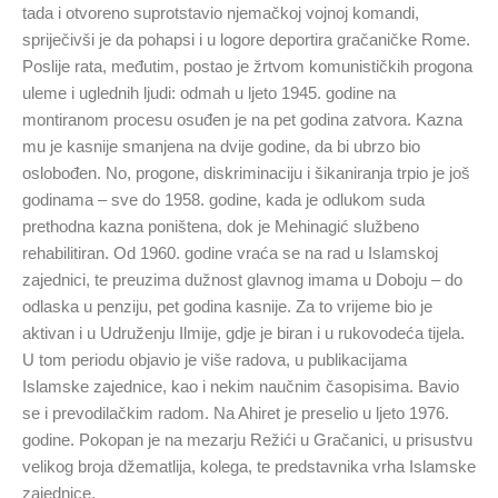
tada i otvoreno suprotstavio njemačkoj vojnoj komandi,
spriječivši je da pohapsi i u logore deportira gračaničke Rome.
Poslije rata, međutim, postao je žrtvom komunističkih progona
uleme i uglednih ljudi: odmah u ljeto 1945. godine na
montiranom procesu osuđen je na pet godina zatvora. Kazna
mu je kasnije smanjena na dvije godine, da bi ubrzo bio
oslobođen. No, progone, diskriminaciju i šikaniranja trpio je još
godinama – sve do 1958. godine, kada je odlukom suda
prethodna kazna poništena, dok je Mehinagić službeno
rehabilitiran. Od 1960. godine vraća se na rad u Islamskoj
zajednici, te preuzima dužnost glavnog imama u Doboju – do
odlaska u penziju, pet godina kasnije. Za to vrijeme bio je
aktivan i u Udruženju Ilmije, gdje je biran i u rukovodeća tijela.
U tom periodu objavio je više radova, u publikacijama
Islamske zajednice, kao i nekim naučnim časopisima. Bavio
se i prevodilačkim radom. Na Ahiret je preselio u ljeto 1976.
godine. Pokopan je na mezarju Režići u Gračanici, u prisustvu
velikog broja džematlija, kolega, te predstavnika vrha Islamske
zajednice.