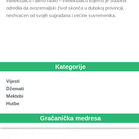
intelektualcu i alimu radilo – intelektualcu kojemu je Sudbina
odredila da ovozemaljski život skonča u dubokoj provinciji,
neshvaćen od svojih sugrađana i većine suvremenika.
Kategorije
Vijesti
Džemati
Mektebi
Hutbe
Gračanička medresa