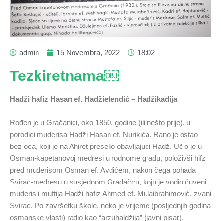
admin
15 Novembra, 2022
18:02
Tezkiretnama￼
Hadži hafiz Hasan ef. Hadžiefendić – Hadžikadija
Rođen je u Gračanici, oko 1850. godine (ili nešto prije), u
porodici muderisa Hadži Hasan ef. Nurikića. Rano je ostao
bez oca, koji je na Ahiret preselio obavljajući Hadž. Učio je u
Osman-kapetanovoj medresi u rodnome gradu, položivši hifz
pred muderisom Osman ef. Avdićem, nakon čega pohađa
Svirac-medresu u susjednom Gradačcu, koju je vodio čuveni
muderis i muftija Hadži hafiz Ahmed ef. Mulaibrahimović, zvani
Svirac. Po završetku škole, neko je vrijeme (posljednjih godina
osmanske vlasti) radio kao “arzuhaldžija” (javni pisar),