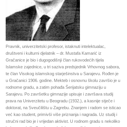
Pravnik, univerzitetski profesor, istaknuti intelektualac,
društveni i kulturni djelatnik – dr. Mustafa Kamarić iz
Gračanice je bio i dugogodišnji član rukovodećih tijela
Islamske zajednice, u tri saziva predsjednik Vrhovnog sabora,
te član Visokog islamskog starješinstva u Sarajevu. Rođen je
u Gračanici 1906. godine. Mekteb i osnovnu školu završio je u
rodnome gradu, a zatim pohađa Šerijatsku gimnaziju u
Sarajevu. Po završetku gimnazije upisuje i završava studij
prava na Univerzitetu u Beogradu (1932.), a kasnije stječe i
doktorat, na Sveučilištu u Zagrebu. Znanjem i radom se isticao
već kao student, primivši više priznanja i nagrada. Uz studij i
stručni rad bio je i vrijedan aktivist. U rodnom gradu s nekoliko