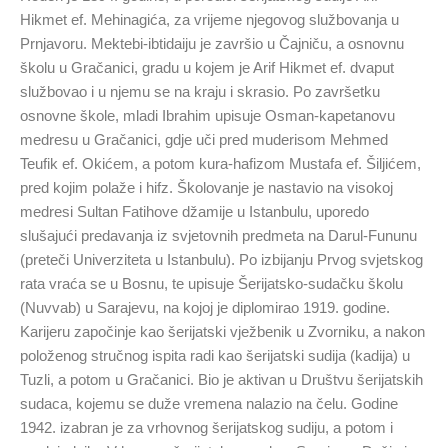
Hikmet ef. Mehinagića, za vrijeme njegovog službovanja u
Prnjavoru. Mektebi-ibtidaiju je završio u Čajniču, a osnovnu
školu u Gračanici, gradu u kojem je Arif Hikmet ef. dvaput
službovao i u njemu se na kraju i skrasio. Po završetku
osnovne škole, mladi Ibrahim upisuje Osman-kapetanovu
medresu u Gračanici, gdje uči pred muderisom Mehmed
Teufik ef. Okićem, a potom kura-hafizom Mustafa ef. Šiljićem,
pred kojim polaže i hifz. Školovanje je nastavio na visokoj
medresi Sultan Fatihove džamije u Istanbulu, uporedo
slušajući predavanja iz svjetovnih predmeta na Darul-Fununu
(preteči Univerziteta u Istanbulu). Po izbijanju Prvog svjetskog
rata vraća se u Bosnu, te upisuje Šerijatsko-sudačku školu
(Nuvvab) u Sarajevu, na kojoj je diplomirao 1919. godine.
Karijeru započinje kao šerijatski vježbenik u Zvorniku, a nakon
položenog stručnog ispita radi kao šerijatski sudija (kadija) u
Tuzli, a potom u Gračanici. Bio je aktivan u Društvu šerijatskih
sudaca, kojemu se duže vremena nalazio na čelu. Godine
1942. izabran je za vrhovnog šerijatskog sudiju, a potom i