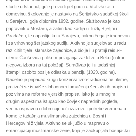
studije u Istanbul, gdje provodi pet godina. Vrativši se u
domovinu, školovanje je nastavio na Šerijatsko-sudačkoj školi
u Sarajevu, gdje diplomira 1892. godine. Službovao je kao
pripravnik u Mostaru, a zatim kao kadija u Tuzli, Bijeljini i
Gradačcu, te naposlijetku u Sarajevu, nakon čega je imenovan
i za vrhovnog šerijatskog sudiju. Aktivno je sudjelovao u radu
različitih tijela Islamske zajednice, a bio je i u pratnji reisu-l-
uleme Čauševića prilikom polaganja zakletve u Beču (nakon
njegova izbora na taj položaj). Surađivao je i u tadašnjoj
štampi, osobito poslije odlaska u penziju (1929. godine).
Načelno je pripadao krugu konzervativno-tradicionalne uleme,
protiveći se isuviše slobodnom tumačenju šerijatskih propisa i
pozivima na reforme vjerskih propisa, iako je u mnogim
drugim aspektima istupao kao čovjek naprednih pogleda,
veoma ispravno i dobro cijeneći izazove i potrebe vremena u
kome je tadašnja muslimanska zajednica u Bosni i
Hercegovini živjela. Aktivno se uključio u raspravu o
emancipaciji muslimanske žene, koja je zaokupljala bošnjačku