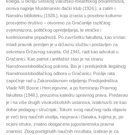
kolega, u okrilju Sreskog vakufsko-mearifskog povjerenstva,
osniva najprije Muslimanski đački klub (1924.), a zatim i
Narodnu biblioteku (1928.), koja izrasta u posebno kulturno-
prosvjetno društvo – otvoreno za Gračanlije različitog
svjetonazora, političkog opredjeljanja, te etničke i
konfesionalne pripadnosti. Po završetku fakulteta, kao vrstan
mladi pravnik primljen je u državnu službu i postavljen za
sekretara Državnog savjeta. Od 1941. radi kao advokat u
Gračanici. Kao patriot i antifašist stao je na stranu
Narodnooslobodilačkog pokreta. Bio je i predsjednik ilegalnog
Narodnooslobodilačkog odbora u Gračanici. Poslije rata
započinje rad u Zakonodavnom odjeljenju Predsjedništva
Vlade NR Bosne i Hercegovine, a po formiranju Pravnog
fakulteta (1948.), preuzima katedru upravnog prava. Predavao
je i na više drugih visokoškolskih ustanova, istaknuvši se kao
dobar pedagog i stručnjak. Tokom svog naučnog rada objavio
je veći broj naučnih studija, rasprava i članaka, kojima je, po
ocjeni struke, znatno obogaćena jugoslavenska pravna
znanost. Zbog postignutih naučnih rezultata, izabran je za