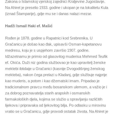
Zakona o Islamskoj vjerskoj zajednici Kraljevine Jugoslavije.
Na Ahiret je preselio 1933. godine i ukopan je na lokalitetu Kula
(iznad Štamparije), gdje mu se i danas nalazi mezar.
Hadži Ismail Haki ef. Mašić
Rođen je 1878. godine u Rapatnici kod Srebrenika. U
Gračanicu je došao kao đak, upisavši Osman-kapetanovu
medresu, koju je s uspjehom završio 1907. godine.
Idžazetnamu je primio od glasovitog muderisa Mehmed Teufik
ef. Okića. Duži niz godina službovao je kao upravitelj ženske
mektebi ibtidaije u Gračanici (kasnije Dvogodišnjeg ženskog
mekteba), nakon čega prelazi u Kladanj, gdje službuje najprije
kao muderis, a potom i kao džematski imam. Pripadao je
tradicionalnom pravcu među bosanskom ulemom, a važio je i
za dobrog poznavatelja starih arapskih i osmanskih
farmakoloških djela, kojima se služio u spravljanju različitih
lijekova i pripravaka od ljekovitog bilja. Po odlasku u mirovinu
vratio se u Gračanicu, gdje provodi ostatak života. Na Ahiret je