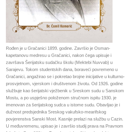
Rođen je u Gračanici 1899. godine. Završio je Osman-
kapetanovu medresu u Gračanici, nakon čega upisuje i
završava Šerijatsku sudačku školu (Mektebi Nuvvab) u
Sarajevu. Tokom studentskih dana, boraveći povremeno u
Gračanici, angažirao se i pokretao brojne inicijative u kulturno-
prosvjetnom, vjerskom i društvenom životu. Od 1926. godine
službuje kao šerijatski vježbenik u Sreskom sudu u Sanskom
Mostu, a po uspješno položenom stručnom ispitu 1930. je
imenovan za šerijatskog sudca u istome sudu. Obavljao je i
dužnost predsjednika Sreskog vakufsko-mearifskog
povjerenstva Sanski Most. Kasnije prelazi na službu u Cazin.
U međuvremenu, upisao je i završio studij prava na Pravnom