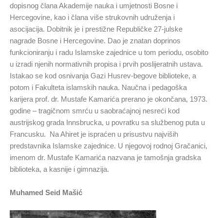
dopisnog člana Akademije nauka i umjetnosti Bosne i
Hercegovine, kao i člana više strukovnih udruženja i
asocijacija. Dobitnik je i prestižne Republičke 27-julske
nagrade Bosne i Hercegovine. Dao je znatan doprinos
funkcioniranju i radu Islamske zajednice u tom periodu, osobito
u izradi njenih normativnih propisa i prvih poslijeratnih ustava.
Istakao se kod osnivanja Gazi Husrev-begove biblioteke, a
potom i Fakulteta islamskih nauka. Naučna i pedagoška
karijera prof. dr. Mustafe Kamarića prerano je okončana, 1973.
godine – tragičnom smrću u saobraćajnoj nesreći kod
austrijskog grada Innsbrucka, u povratku sa službenog puta u
Francusku. Na Ahiret je ispraćen u prisustvu najviših
predstavnika Islamske zajednice. U njegovoj rodnoj Gračanici,
imenom dr. Mustafe Kamarića nazvana je tamošnja gradska
biblioteka, a kasnije i gimnazija.
Muhamed Seid Mašić