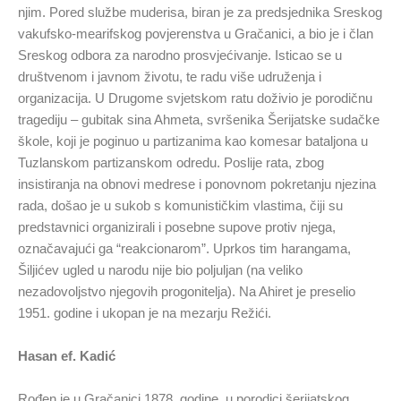
njim. Pored službe muderisa, biran je za predsjednika Sreskog
vakufsko-mearifskog povjerenstva u Gračanici, a bio je i član
Sreskog odbora za narodno prosvjećivanje. Isticao se u
društvenom i javnom životu, te radu više udruženja i
organizacija. U Drugome svjetskom ratu doživio je porodičnu
tragediju – gubitak sina Ahmeta, svršenika Šerijatske sudačke
škole, koji je poginuo u partizanima kao komesar bataljona u
Tuzlanskom partizanskom odredu. Poslije rata, zbog
insistiranja na obnovi medrese i ponovnom pokretanju njezina
rada, došao je u sukob s komunističkim vlastima, čiji su
predstavnici organizirali i posebne supove protiv njega,
označavajući ga “reakcionarom”. Uprkos tim harangama,
Šiljićev ugled u narodu nije bio poljuljan (na veliko
nezadovoljstvo njegovih progonitelja). Na Ahiret je preselio
1951. godine i ukopan je na mezarju Režići.
Hasan ef. Kadić
Rođen je u Gračanici 1878. godine, u porodici šerijatskog