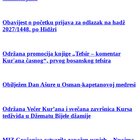
Obavijest o početku prijava za odlazak na hadž
2027/1448. po Hidžri
Održana promocija knjige „Tefsir – komentar
Kur'ana časnog“, prvog bosanskog tefsira
Obilježen Dan Ašure u Osman-kapetanovoj medresi
Održana Večer Kur’ana i svečana završnica Kursa
tedžvida u Džematu Bijele džamije
MIZ Gračanica ostvarila zapažen uspjeh – Nuajma