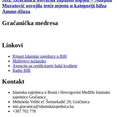
Muratović osvojila treće mjesto u kategoriji hifza
Amme-džuza
Gračanička medresa
Linkovi
Rijaset Islamske zajednice u BiH
Muftijstvo tuzlansko
Agencija za certificiranje halal kvalitete
Radio BIR
Kontakt
Islamska zajednica u Bosni i Hercegovini Medžlis Islamske
zajednice Gračanica
Mehmeda Vehbi ef. Šemsekadić 29, Gračanica
miz.gracanica@islamskazajednica.ba
+387 702 778