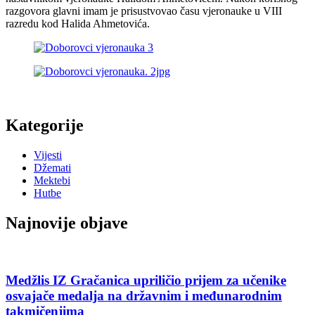
razgovora glavni imam je prisustvovao času vjeronauke u VIII
razredu kod Halida Ahmetovića.
Kategorije
Vijesti
Džemati
Mektebi
Hutbe
Najnovije objave
Medžlis IZ Gračanica upriličio prijem za učenike
osvajače medalja na državnim i međunarodnim
takmičenjima