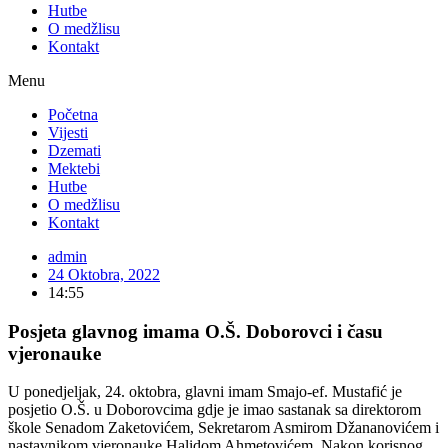
Hutbe
O medžlisu
Kontakt
Menu
Početna
Vijesti
Dzemati
Mektebi
Hutbe
O medžlisu
Kontakt
admin
24 Oktobra, 2022
14:55
Posjeta glavnog imama O.Š. Doborovci i času
vjeronauke
U ponedjeljak, 24. oktobra, glavni imam Smajo-ef. Mustafić je
posjetio O.Š. u Doborovcima gdje je imao sastanak sa direktorom
škole Senadom Zaketovićem, Sekretarom Asmirom Džananovićem i
nastavnikom vjeronauke Halidom Ahmetovićem. Nakon korisnog