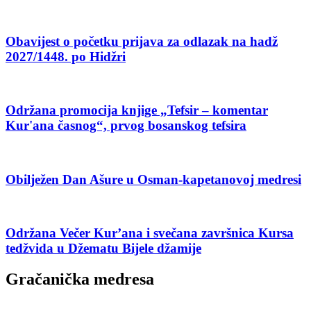
Obavijest o početku prijava za odlazak na hadž
2027/1448. po Hidžri
Održana promocija knjige „Tefsir – komentar
Kur'ana časnog“, prvog bosanskog tefsira
Obilježen Dan Ašure u Osman-kapetanovoj medresi
Održana Večer Kur’ana i svečana završnica Kursa
tedžvida u Džematu Bijele džamije
Gračanička medresa