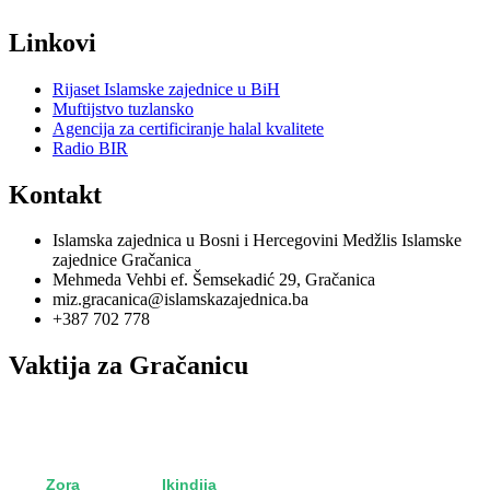
Linkovi
Rijaset Islamske zajednice u BiH
Muftijstvo tuzlansko
Agencija za certificiranje halal kvalitete
Radio BIR
Kontakt
Islamska zajednica u Bosni i Hercegovini Medžlis Islamske
zajednice Gračanica
Mehmeda Vehbi ef. Šemsekadić 29, Gračanica
miz.gracanica@islamskazajednica.ba
+387 702 778
Vaktija za Gračanicu
utorak, 11. oktobar 2022
15. rebi'u-l-evvel 1444
Zora
5:15
Ikindija
15:36