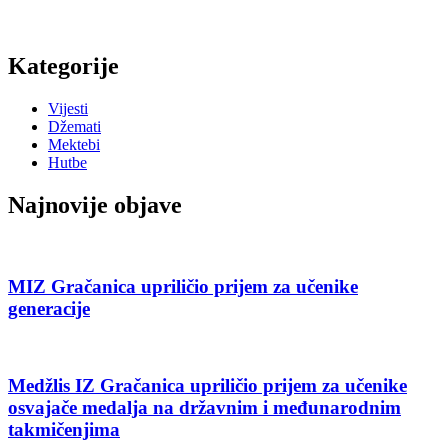
Kategorije
Vijesti
Džemati
Mektebi
Hutbe
Najnovije objave
MIZ Gračanica upriličio prijem za učenike
generacije
Medžlis IZ Gračanica upriličio prijem za učenike
osvajače medalja na državnim i međunarodnim
takmičenjima