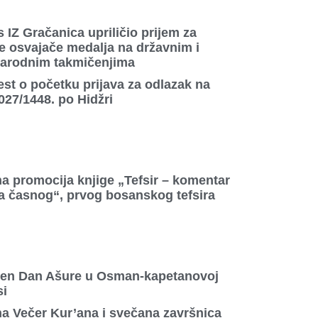
 IZ Gračanica upriličio prijem za
e osvajače medalja na državnim i
arodnim takmičenjima
est o početku prijava za odlazak na
027/1448. po Hidžri
a promocija knjige „Tefsir – komentar
a časnog“, prvog bosanskog tefsira
žen Dan Ašure u Osman-kapetanovoj
si
a Večer Kur’ana i svečana završnica