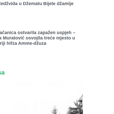
tedžvida u Džematu Bijele džamije
ačanica ostvarila zapažen uspjeh –
 Muratović osvojila treće mjesto u
riji hifza Amme-džuza
sa