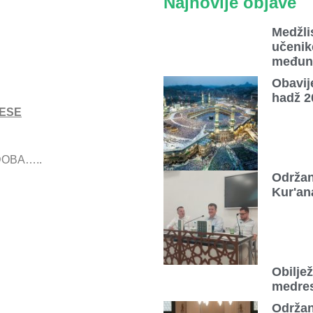
Najnovije objave
Medžlis
učenik
međun
Obavij
hadž 2
ESE
DOBA…..
Održan
Kur'an
Obilje
medre
Održan