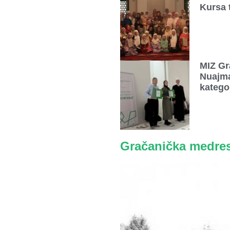
Kursa 
MIZ Gr
Nuajma
katego
Gračanička medre