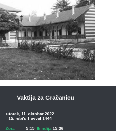
Vaktija za Gračanicu
utorak, 11. oktobar 2022
15. rebi'u-l-evvel 1444
Zora
5:15
Ikindija
15:36