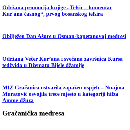
Održana promocija knjige „Tefsir – komentar
Kur'ana časnog“, prvog bosanskog tefsira
Obilježen Dan Ašure u Osman-kapetanovoj medresi
Održana Večer Kur’ana i svečana završnica Kursa
tedžvida u Džematu Bijele džamije
MIZ Gračanica ostvarila zapažen uspjeh – Nuajma
Muratović osvojila treće mjesto u kategoriji hifza
Amme-džuza
Gračanička medresa