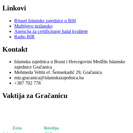
Linkovi
Rijaset Islamske zajednice u BiH
Muftijstvo tuzlansko
Agencija za certificiranje halal kvalitete
Radio BIR
Kontakt
Islamska zajednica u Bosni i Hercegovini Medžlis Islamske
zajednice Gračanica
Mehmeda Vehbi ef. Šemsekadić 29, Gračanica
miz.gracanica@islamskazajednica.ba
+387 702 778
Vaktija za Gračanicu
utorak, 11. oktobar 2022
15. rebi'u-l-evvel 1444
Zora
5:15
Ikindija
15:36