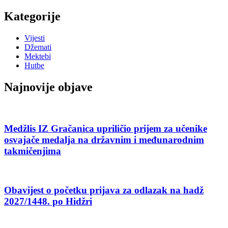
Kategorije
Vijesti
Džemati
Mektebi
Hutbe
Najnovije objave
Medžlis IZ Gračanica upriličio prijem za učenike
osvajače medalja na državnim i međunarodnim
takmičenjima
Obavijest o početku prijava za odlazak na hadž
2027/1448. po Hidžri