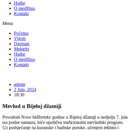
Hutbe
O medžlisu
Kontakt
Menu
Početna
Vijesti
Dzemati
Mektebi
Hutbe
O medžlisu
Kontakt
admin
2 Jula, 2024
18:30
Mevlud u Bijeloj džamiji
Povodom Nove hidžretske godine u Bijeloj džamiji u nedjelju 7. jula
iza podne namaza, biće upriličen tradicionalni mevludski program.
Uz podsjećanje na kuranske i hadiske poruke, učenjem tekbira i