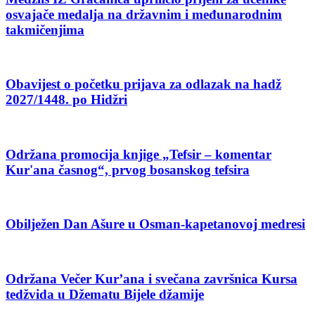
osvajače medalja na državnim i međunarodnim
takmičenjima
Obavijest o početku prijava za odlazak na hadž
2027/1448. po Hidžri
Održana promocija knjige „Tefsir – komentar
Kur'ana časnog“, prvog bosanskog tefsira
Obilježen Dan Ašure u Osman-kapetanovoj medresi
Održana Večer Kur’ana i svečana završnica Kursa
tedžvida u Džematu Bijele džamije