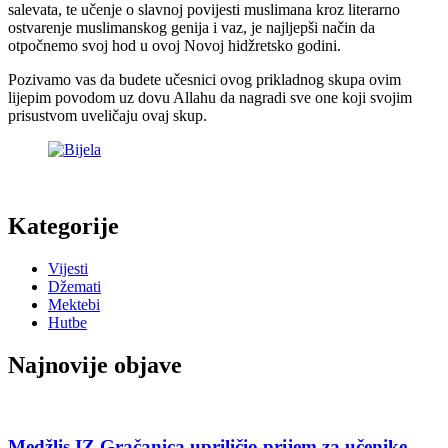
salevata, te učenje o slavnoj povijesti muslimana kroz literarno
ostvarenje muslimanskog genija i vaz, je najljepši način da
otpočnemo svoj hod u ovoj Novoj hidžretsko godini.
Pozivamo vas da budete učesnici ovog prikladnog skupa ovim
lijepim povodom uz dovu Allahu da nagradi sve one koji svojim
prisustvom uveličaju ovaj skup.
Kategorije
Vijesti
Džemati
Mektebi
Hutbe
Najnovije objave
Medžlis IZ Gračanica upriličio prijem za učenike