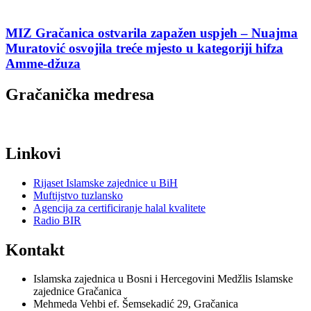
MIZ Gračanica ostvarila zapažen uspjeh – Nuajma
Muratović osvojila treće mjesto u kategoriji hifza
Amme-džuza
Gračanička medresa
Linkovi
Rijaset Islamske zajednice u BiH
Muftijstvo tuzlansko
Agencija za certificiranje halal kvalitete
Radio BIR
Kontakt
Islamska zajednica u Bosni i Hercegovini Medžlis Islamske
zajednice Gračanica
Mehmeda Vehbi ef. Šemsekadić 29, Gračanica