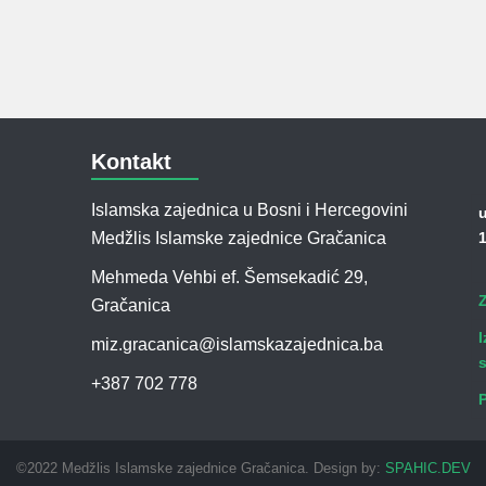
Kontakt
Islamska zajednica u Bosni i Hercegovini
u
Medžlis Islamske zajednice Gračanica
1
Mehmeda Vehbi ef. Šemsekadić 29,
Gračanica
I
miz.gracanica@islamskazajednica.ba
+387 702 778
©2022 Medžlis Islamske zajednice Gračanica. Design by:
SPAHIC.DEV