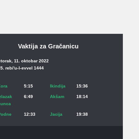
Vaktija za Gračanicu
torak, 11. oktobar 2022
5. rebi'u-l-evvel 1444
Zora
5:15
Ikindija
15:36
zlazak
6:49
Akšam
18:14
sunca
Podne
12:33
Jacija
19:38