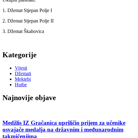
1. Džemat Stjepan Polje I
2. Džemat Stjepan Polje II
3. Džemat Škahovica
Kategorije
Vijesti
Džemati
Mektebi
Hutbe
Najnovije objave
Medžlis IZ Gračanica upriličio prijem za učenike
osvajače medalja na državnim i međunarodnim
takmičenjima