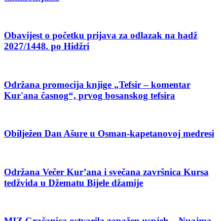
Obavijest o početku prijava za odlazak na hadž
2027/1448. po Hidžri
Održana promocija knjige „Tefsir – komentar
Kur'ana časnog“, prvog bosanskog tefsira
Obilježen Dan Ašure u Osman-kapetanovoj medresi
Održana Večer Kur’ana i svečana završnica Kursa
tedžvida u Džematu Bijele džamije
MIZ Gračanica ostvarila zapažen uspjeh – Nuajma