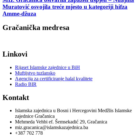
Muratović osvojila treće mjesto u kategoriji hifza
Amme-džuza
Gračanička medresa
Linkovi
Rijaset Islamske zajednice u BiH
Muftijstvo tuzlansko
Agencija za certificiranje halal kvalitete
Radio BIR
Kontakt
Islamska zajednica u Bosni i Hercegovini Medžlis Islamske
zajednice Gračanica
Mehmeda Vehbi ef. Šemsekadić 29, Gračanica
miz.gracanica@islamskazajednica.ba
+387 702 778