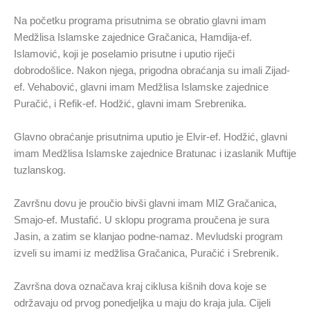
Na početku programa prisutnima se obratio glavni imam
Medžlisa Islamske zajednice Gračanica, Hamdija-ef.
Islamović, koji je poselamio prisutne i uputio riječi
dobrodošlice. Nakon njega, prigodna obraćanja su imali Zijad-
ef. Vehabović, glavni imam Medžlisa Islamske zajednice
Puračić, i Refik-ef. Hodžić, glavni imam Srebrenika.
Glavno obraćanje prisutnima uputio je Elvir-ef. Hodžić, glavni
imam Medžlisa Islamske zajednice Bratunac i izaslanik Muftije
tuzlanskog.
Završnu dovu je proučio bivši glavni imam MIZ Gračanica,
Smajo-ef. Mustafić. U sklopu programa proučena je sura
Jasin, a zatim se klanjao podne-namaz. Mevludski program
izveli su imami iz medžlisa Gračanica, Puračić i Srebrenik.
Završna dova označava kraj ciklusa kišnih dova koje se
održavaju od prvog ponedjeljka u maju do kraja jula. Cijeli