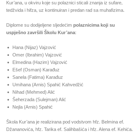
Kur’ana, u okviru koje su polaznici sticali znanja iz sufare,
tedžvida i hifza, uz kontinuiran i predan rad sa muhafizima.
Diplome su dodijeljene sljedećim
polaznicima koji su
uspješno završili Školu Kur’ana
:
Hana (Nijaz) Vajzović
Omer (Ibrahim) Vajzović
Elmedina (Hazim) Vajzović
Ešef (Osman) Karađuz
Sanela (Fatima) Karađuz
Umihana (Arnis) Spahić Kahvedžić
Nihad (Mehmed) Alić
Šeherzada (Sulejman) Alić
Nejla (Arnis) Spahić
Škola Kur’ana je realizirana pod vodstvom hfz. Belmina ef.
Džananovića, hfz. Tarika ef. Salihbašića i hfz. Alena ef. Kehića.