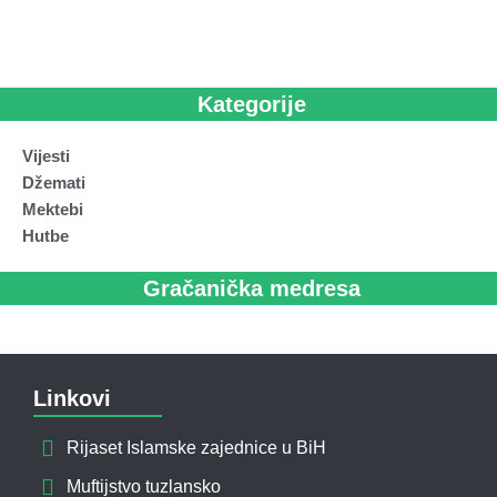
Kategorije
Vijesti
Džemati
Mektebi
Hutbe
Gračanička medresa
Linkovi
Rijaset Islamske zajednice u BiH
Muftijstvo tuzlansko