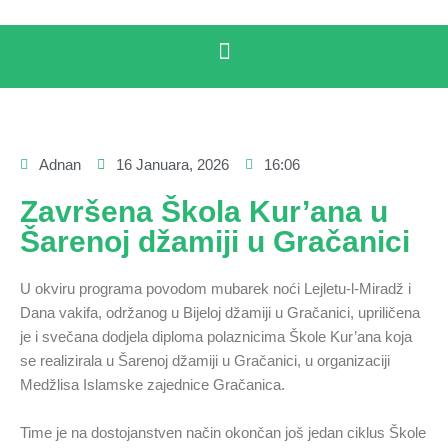
Adnan
16 Januara, 2026
16:06
Završena Škola Kur’ana u
Šarenoj džamiji u Gračanici
U okviru programa povodom mubarek noći Lejletu-l-Miradž i
Dana vakifa, održanog u Bijeloj džamiji u Gračanici, upriličena
je i svečana dodjela diploma polaznicima Škole Kur’ana koja
se realizirala u Šarenoj džamiji u Gračanici, u organizaciji
Medžlisa Islamske zajednice Gračanica.
Time je na dostojanstven način okončan još jedan ciklus Škole