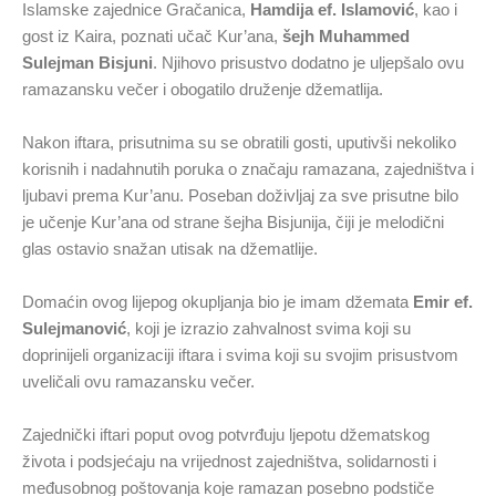
Islamske zajednice Gračanica,
Hamdija ef. Islamović
, kao i
gost iz Kaira, poznati učač Kur’ana,
šejh Muhammed
Sulejman Bisjuni
. Njihovo prisustvo dodatno je uljepšalo ovu
ramazansku večer i obogatilo druženje džematlija.
Nakon iftara, prisutnima su se obratili gosti, uputivši nekoliko
korisnih i nadahnutih poruka o značaju ramazana, zajedništva i
ljubavi prema Kur’anu. Poseban doživljaj za sve prisutne bilo
je učenje Kur’ana od strane šejha Bisjunija, čiji je melodični
glas ostavio snažan utisak na džematlije.
Domaćin ovog lijepog okupljanja bio je imam džemata
Emir ef.
Sulejmanović
, koji je izrazio zahvalnost svima koji su
doprinijeli organizaciji iftara i svima koji su svojim prisustvom
uveličali ovu ramazansku večer.
Zajednički iftari poput ovog potvrđuju ljepotu džematskog
života i podsjećaju na vrijednost zajedništva, solidarnosti i
međusobnog poštovanja koje ramazan posebno podstiče