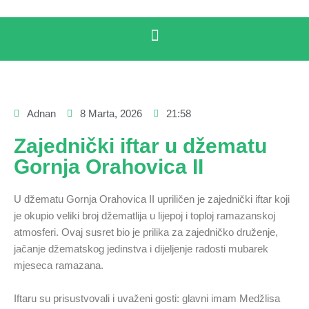
Adnan
8 Marta, 2026
21:58
Zajednički iftar u džematu
Gornja Orahovica II
U džematu Gornja Orahovica II upriličen je zajednički iftar koji
je okupio veliki broj džematlija u lijepoj i toploj ramazanskoj
atmosferi. Ovaj susret bio je prilika za zajedničko druženje,
jačanje džematskog jedinstva i dijeljenje radosti mubarek
mjeseca ramazana.
Iftaru su prisustvovali i uvaženi gosti: glavni imam Medžlisa