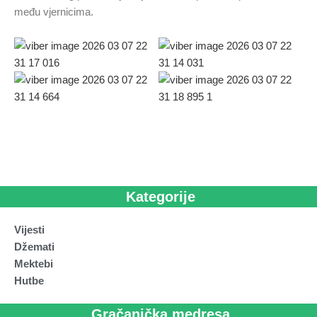
među vjernicima.
Kategorije
Vijesti
Džemati
Mektebi
Hutbe
Gračanička medresa