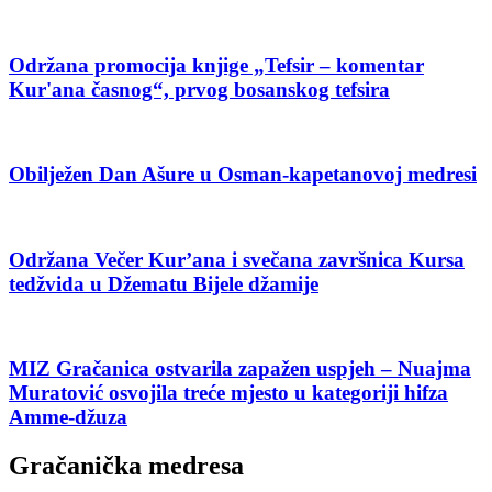
Održana promocija knjige „Tefsir – komentar
Kur'ana časnog“, prvog bosanskog tefsira
Obilježen Dan Ašure u Osman-kapetanovoj medresi
Održana Večer Kur’ana i svečana završnica Kursa
tedžvida u Džematu Bijele džamije
MIZ Gračanica ostvarila zapažen uspjeh – Nuajma
Muratović osvojila treće mjesto u kategoriji hifza
Amme-džuza
Gračanička medresa