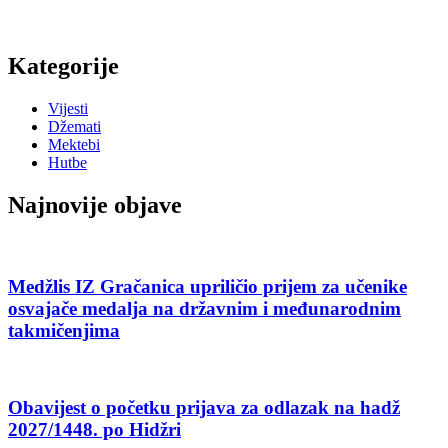
Kategorije
Vijesti
Džemati
Mektebi
Hutbe
Najnovije objave
Medžlis IZ Gračanica upriličio prijem za učenike
osvajače medalja na državnim i međunarodnim
takmičenjima
Obavijest o početku prijava za odlazak na hadž
2027/1448. po Hidžri