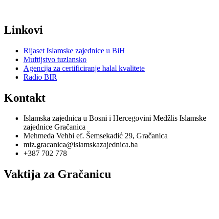
Linkovi
Rijaset Islamske zajednice u BiH
Muftijstvo tuzlansko
Agencija za certificiranje halal kvalitete
Radio BIR
Kontakt
Islamska zajednica u Bosni i Hercegovini Medžlis Islamske
zajednice Gračanica
Mehmeda Vehbi ef. Šemsekadić 29, Gračanica
miz.gracanica@islamskazajednica.ba
+387 702 778
Vaktija za Gračanicu
utorak, 11. oktobar 2022
15. rebi'u-l-evvel 1444