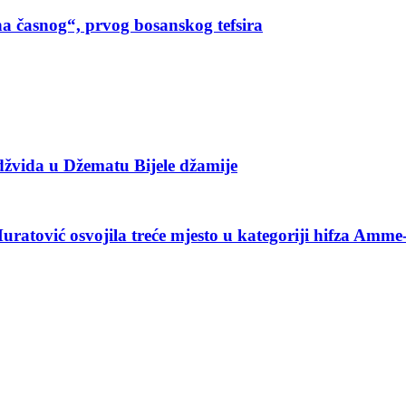
a časnog“, prvog bosanskog tefsira
džvida u Džematu Bijele džamije
atović osvojila treće mjesto u kategoriji hifza Amme