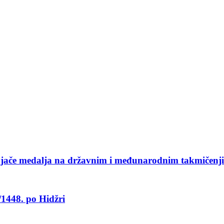
svajače medalja na državnim i međunarodnim takmičenj
/1448. po Hidžri