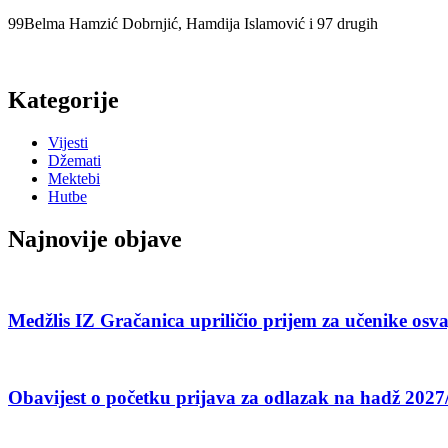
99Belma Hamzić Dobrnjić, Hamdija Islamović i 97 drugih
Kategorije
Vijesti
Džemati
Mektebi
Hutbe
Najnovije objave
Medžlis IZ Gračanica upriličio prijem za učenike o
Obavijest o početku prijava za odlazak na hadž 2027