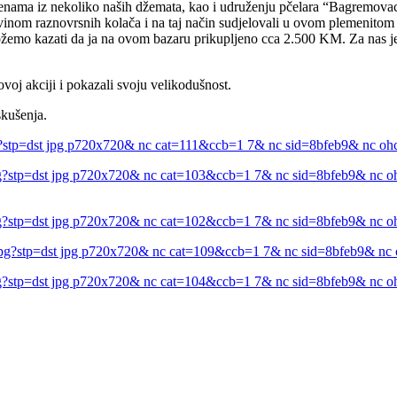
enama iz nekoliko naših džemata, kao i udruženju pčelara “Bagremovac” 
vinom raznovrsnih kolača i na taj način sudjelovali u ovom plemenitom 
žemo kazati da ja na ovom bazaru prikupljeno cca 2.500 KM. Za nas je ov
ovoj akciji i pokazali svoju velikodušnost.
skušenja.