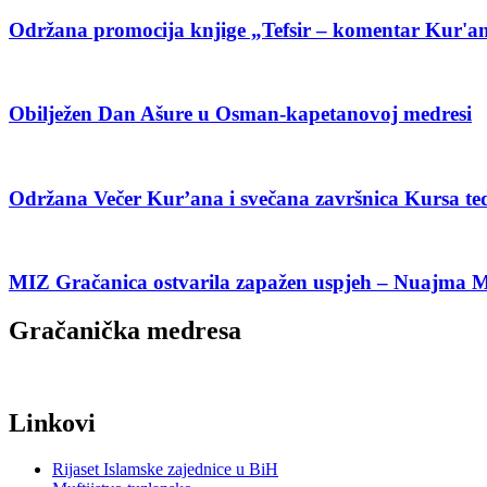
Održana promocija knjige „Tefsir – komentar Kur'an
Obilježen Dan Ašure u Osman-kapetanovoj medresi
Održana Večer Kur’ana i svečana završnica Kursa te
MIZ Gračanica ostvarila zapažen uspjeh – Nuajma Mur
Gračanička medresa
Linkovi
Rijaset Islamske zajednice u BiH