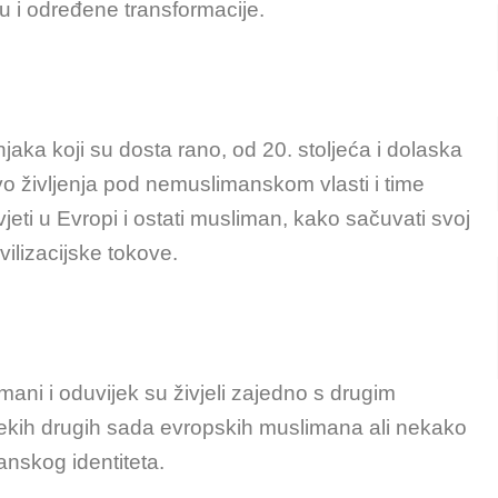
vaju i određene transformacije.
aka koji su dosta rano, od 20. stoljeća i dolaska
tvo življenja pod nemuslimanskom vlasti i time
jeti u Evropi i ostati musliman, kako sačuvati svoj
ivilizacijske tokove.
ani i oduvijek su živjeli zajedno s drugim
 nekih drugih sada evropskih muslimana ali nekako
anskog identiteta.