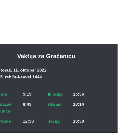
Vaktija za Gračanicu
torak, 11. oktobar 2022
5. rebi'u-l-evvel 1444
Zora
5:15
Ikindija
15:36
zlazak
6:49
Akšam
18:14
sunca
Podne
12:33
Jacija
19:38