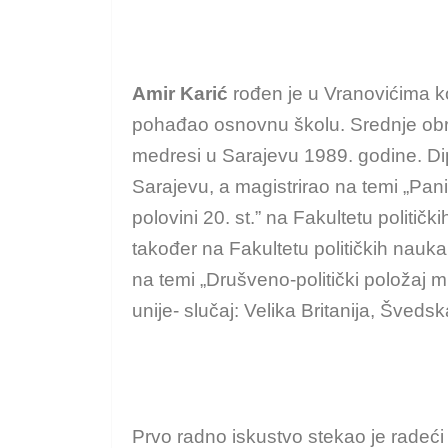
Amir Karić
rođen je u Vranovićima k
pohađao osnovnu školu. Srednje obr
medresi u Sarajevu 1989. godine. Di
Sarajevu, a magistrirao na temi „Pan
polovini 20. st.” na Fakultetu politič
također na Fakultetu političkih nauk
na temi „Drušveno-politički položaj
unije- slučaj: Velika Britanija, Šveds
Prvo radno iskustvo stekao je radeći