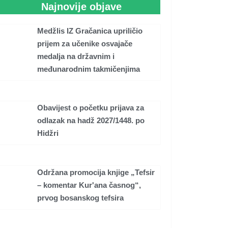
Najnovije objave
Medžlis IZ Gračanica upriličio
prijem za učenike osvajače
medalja na državnim i
međunarodnim takmičenjima
Obavijest o početku prijava za
odlazak na hadž 2027/1448. po
Hidžri
Održana promocija knjige „Tefsir
– komentar Kur'ana časnog“,
prvog bosanskog tefsira