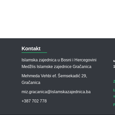
Kontakt
Islamska zajednica u Bosni i Hercegovini
u
Medžlis Islamske zajednice Gračanica
1
Mehmeda Vehbi ef. Šemsekadić 29,
Gračanica
I
miz.gracanica@islamskazajednica.ba
+387 702 778