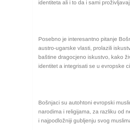
identiteta ali i to da i sami proživlja
Posebno je interesantno pitanje Bošnj
austro-ugarske vlasti, prolazili iskus
baštine dragocjeno iskustvo, kako živ
identitet a integrisati se u evropske c
Bošnjaci su autohtoni evropski muslim
narodima i religijama, za razliku od
i najpodložniji gubljenju svog muslim