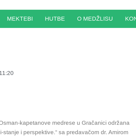
MEKTEBI
HUTBE
O MEDŽLISU
KO
11:20
i Osman-kapetanove medrese u Gračanici održana
pi-stanje i perspektive.“ sa predavačom dr. Amirom