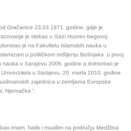
od Gračanice 23.03.1971. godine, gdje je
azovanje je stekao u Gazi Husrev-begovoj
plomirao je na Fakultetu Islamskih nauka u
islamizam u političkom mišljenju Bošnjaka u prvoj
kih nauka u Sarajevu 2005. godine a doktorirao je
a Univerziteta u Sarajevu, 20. marta 2010. godine
 muslimanskih zajednica u zemljama Evropske
ka, Njemačka “.
 kao imam, hatib i muallim na području Medžlisa