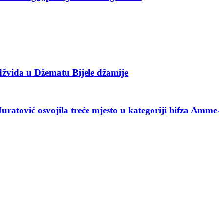
džvida u Džematu Bijele džamije
atović osvojila treće mjesto u kategoriji hifza Amme