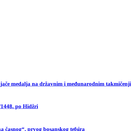
svajače medalja na državnim i međunarodnim takmičenj
/1448. po Hidžri
a časnog“, prvog bosanskog tefsira