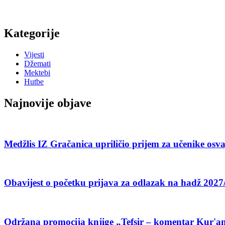
Kategorije
Vijesti
Džemati
Mektebi
Hutbe
Najnovije objave
Medžlis IZ Gračanica upriličio prijem za učenike o
Obavijest o početku prijava za odlazak na hadž 2027
Održana promocija knjige „Tefsir – komentar Kur'an