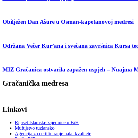
Obilježen Dan Ašure u Osman-kapetanovoj medresi
Održana Večer Kur’ana i svečana završnica Kursa te
MIZ Gračanica ostvarila zapažen uspjeh – Nuajma Mur
Gračanička medresa
Linkovi
Rijaset Islamske zajednice u BiH
Muftijstvo tuzlansko
Agencija za certificiranje halal kvalitete