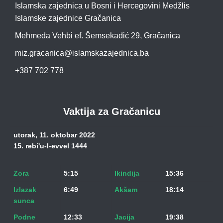
Islamska zajednica u Bosni i Hercegovini Medžlis
Islamske zajednice Gračanica
Mehmeda Vehbi ef. Šemsekadić 29, Gračanica
miz.gracanica@islamskazajednica.ba
+387 702 778
Vaktija za Gračanicu
utorak, 11. oktobar 2022
15. rebi'u-l-evvel 1444
Zora
5:15
Ikindija
15:36
Izlazak
6:49
Akšam
18:14
sunca
Podne
12:33
Jacija
19:38