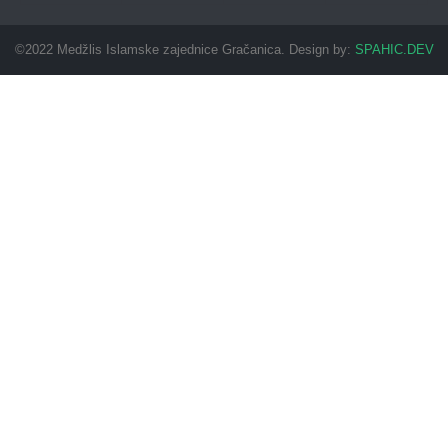
©2022 Medžlis Islamske zajednice Gračanica. Design by:
SPAHIC.DEV