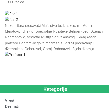
130 zvanica.
Nakon iftara predavači Muftijstva tuzlanskog: mr. Admir
Muratović, direktor Specijalne biblioteke Behram-beg, Dženan
Rahmanović, sekretar Muftijstva tuzlanskog i Smaj Ašarić,
profesor Behram-begove medrese su držali predavanja u
džematima: Doborovci, Gornji Doborovci i Bijela džamija.
Kategorije
Vijesti
Džemati