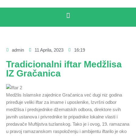
admin
11 Aprila, 2023
16:19
Tradicionalni iftar Medžlisa
IZ Gračanica
Medžlis Islamske zajednice Gračanica već dugi niz godina
priređuje veliki iftar za imame i uposlenike, Izvršni odbor
medžlisa i predsjednike džematskih odbora, direktore svih
javnih ustanova i privrednike te pripadnike lokalne vlasti i
predavače Muftijstva tuzlanskog. Tako je i ovog, 19. ramazana
u pravoj ramazanskom raspoloženju i ambijentu iftarilo je oko