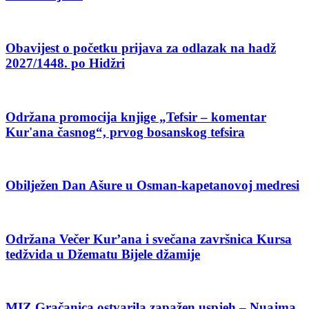
Obavijest o početku prijava za odlazak na hadž
2027/1448. po Hidžri
Održana promocija knjige „Tefsir – komentar
Kur'ana časnog“, prvog bosanskog tefsira
Obilježen Dan Ašure u Osman-kapetanovoj medresi
Održana Večer Kur’ana i svečana završnica Kursa
tedžvida u Džematu Bijele džamije
MIZ Gračanica ostvarila zapažen uspjeh – Nuajma