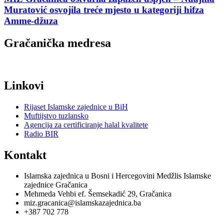
Muratović osvojila treće mjesto u kategoriji hifza
Amme-džuza
Gračanička medresa
Linkovi
Rijaset Islamske zajednice u BiH
Muftijstvo tuzlansko
Agencija za certificiranje halal kvalitete
Radio BIR
Kontakt
Islamska zajednica u Bosni i Hercegovini Medžlis Islamske
zajednice Gračanica
Mehmeda Vehbi ef. Šemsekadić 29, Gračanica
miz.gracanica@islamskazajednica.ba
+387 702 778