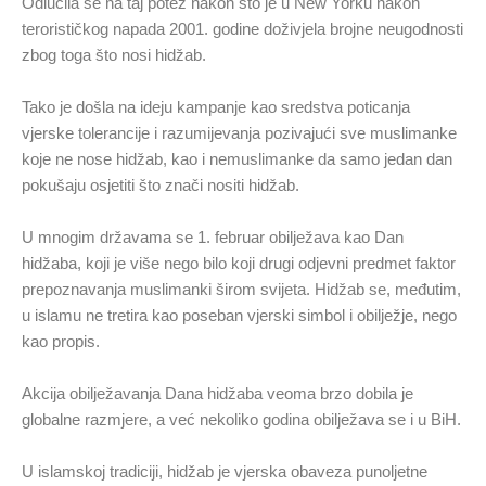
Odlučila se na taj potez nakon što je u New Yorku nakon
terorističkog napada 2001. godine doživjela brojne neugodnosti
zbog toga što nosi hidžab.
Tako je došla na ideju kampanje kao sredstva poticanja
vjerske tolerancije i razumijevanja pozivajući sve muslimanke
koje ne nose hidžab, kao i nemuslimanke da samo jedan dan
pokušaju osjetiti što znači nositi hidžab.
U mnogim državama se 1. februar obilježava kao Dan
hidžaba, koji je više nego bilo koji drugi odjevni predmet faktor
prepoznavanja muslimanki širom svijeta. Hidžab se, međutim,
u islamu ne tretira kao poseban vjerski simbol i obilježje, nego
kao propis.
Akcija obilježavanja Dana hidžaba veoma brzo dobila je
globalne razmjere, a već nekoliko godina obilježava se i u BiH.
U islamskoj tradiciji, hidžab je vjerska obaveza punoljetne