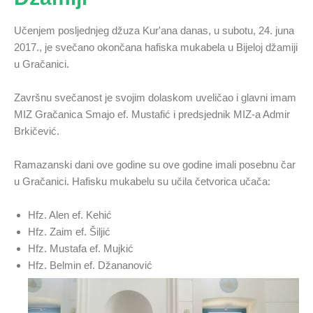
Učenjem posljednjeg džuza Kur'ana danas, u subotu, 24. juna
2017., je svečano okončana hafiska mukabela u Bijeloj džamiji
u Gračanici.
Završnu svečanost je svojim dolaskom uveličao i glavni imam
MIZ Gračanica Smajo ef. Mustafić i predsjednik MIZ-a Admir
Brkičević.
Ramazanski dani ove godine su ove godine imali posebnu čar
u Gračanici. Hafisku mukabelu su učila četvorica učača:
Hfz. Alen ef. Kehić
Hfz. Zaim ef. Šiljić
Hfz. Mustafa ef. Mujkić
Hfz. Belmin ef. Džananović