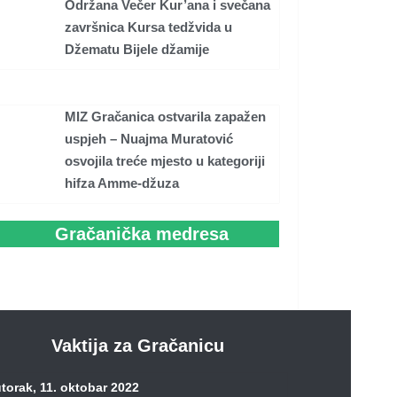
Održana Večer Kur’ana i svečana
završnica Kursa tedžvida u
Džematu Bijele džamije
MIZ Gračanica ostvarila zapažen
uspjeh – Nuajma Muratović
osvojila treće mjesto u kategoriji
hifza Amme-džuza
Gračanička medresa
Vaktija za Gračanicu
torak, 11. oktobar 2022