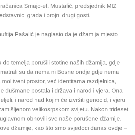
račanica Smajo-ef. Mustafić, predsjednik MIZ
dstavnici grada i brojni drugi gosti.
uftija Pašalić je naglasio da je džamija mjesto
do temelja porušili stotine naših džamija, gdje
Smatrali su da nema ni Bosne ondje gdje nema
 molitveni prostor, već identitarna razdjelnica,
še dušmane postala i država i narod i vjera. Ona
ljeli, i narod nad kojim će izvršiti genocid, i vjeru
u zamišljenom velikosrpskom svijetu. Nakon trideset
uglavnom obnovili sve naše porušene džamije.
ve džamije, kao što smo svjedoci danas ovdje –