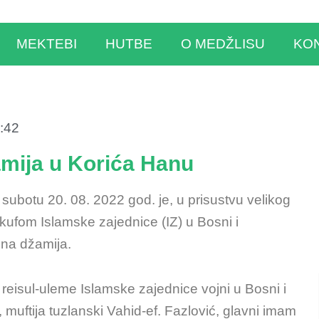
MEKTEBI
HUTBE
O MEDŽLISU
KO
:42
mija u Korića Hanu
ubotu 20. 08. 2022 god. je, u prisustvu velikog
akufom Islamske zajednice (IZ) u Bosni i
na džamija.
 reisul-uleme Islamske zajednice vojni u Bosni i
, muftija tuzlanski Vahid-ef. Fazlović, glavni imam