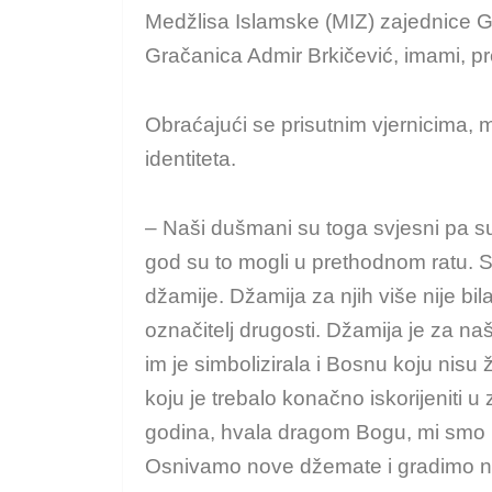
Medžlisa Islamske (MIZ) zajednice G
Gračanica Admir Brkičević, imami, pre
Obraćajući se prisutnim vjernicima, m
identiteta.
– Naši dušmani su toga svjesni pa su 
god su to mogli u prethodnom ratu. 
džamije. Džamija za njih više nije bila
označitelj drugosti. Džamija je za na
im je simbolizirala i Bosnu koju nisu že
koju je trebalo konačno iskorijeniti 
godina, hvala dragom Bogu, mi smo 
Osnivamo nove džemate i gradimo no