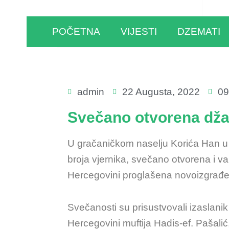
POČETNA
VIJESTI
DZEMATI
admin
22 Augusta, 2022
09
Svečano otvorena dža
U gračaničkom naselju Korića Han u s
broja vjernika, svečano otvorena i v
Hercegovini proglašena novoizgrađe
Svečanosti su prisustvovali izaslanik
Hercegovini muftija Hadis-ef. Pašalić