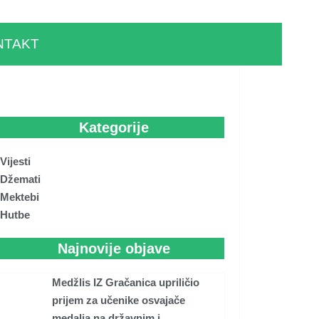
NTAKT
Kategorije
Vijesti
Džemati
Mektebi
Hutbe
Najnovije objave
Medžlis IZ Gračanica upriličio
prijem za učenike osvajače
medalja na državnim i