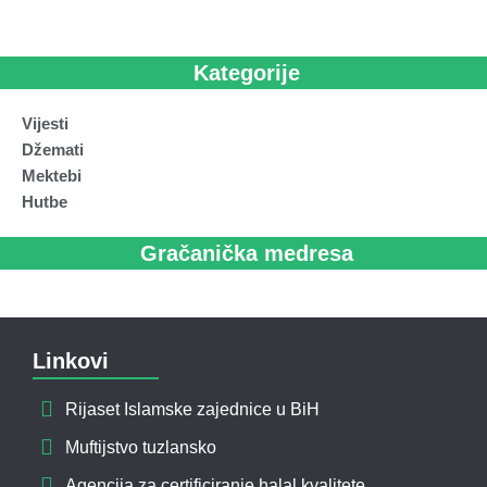
Kategorije
Vijesti
Džemati
Mektebi
Hutbe
Gračanička medresa
Linkovi
Rijaset Islamske zajednice u BiH
Muftijstvo tuzlansko
Agencija za certificiranje halal kvalitete