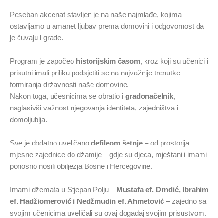
Poseban akcenat stavljen je na naše najmlađe, kojima
ostavljamo u amanet ljubav prema domovini i odgovornost da
je čuvaju i grade.
Program je započeo
historijskim časom
, kroz koji su učenici i
prisutni imali priliku podsjetiti se na najvažnije trenutke
formiranja državnosti naše domovine.
Nakon toga, učesnicima se obratio i
gradonačelnik
,
naglasivši važnost njegovanja identiteta, zajedništva i
domoljublja.
Sve je dodatno uveličano
defileom šetnje
– od prostorija
mjesne zajednice do džamije – gdje su djeca, mještani i imami
ponosno nosili obilježja Bosne i Hercegovine.
Imami džemata u Stjepan Polju –
Mustafa ef. Drndić, Ibrahim
ef. Hadžiomerović i Nedžmudin ef. Ahmetović
– zajedno sa
svojim učenicima uveličali su ovaj događaj svojim prisustvom.