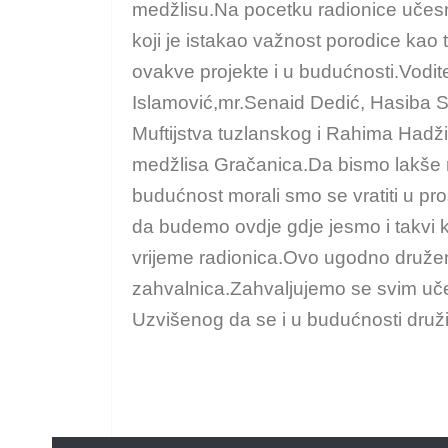
medžlisu.Na pocetku radionice učesn
koji je istakao važnost porodice kao 
ovakve projekte i u budućnosti.Voditel
Islamović,mr.Senaid Dedić, Hasiba Sa
Muftijstva tuzlanskog i Rahima Hadži
medžlisa Gračanica.Da bismo lakše r
budućnost morali smo se vratiti u prošlo
da budemo ovdje gdje jesmo i takvi k
vrijeme radionica.Ovo ugodno družen
zahvalnica.Zahvaljujemo se svim uč
Uzvišenog da se i u budućnosti druži