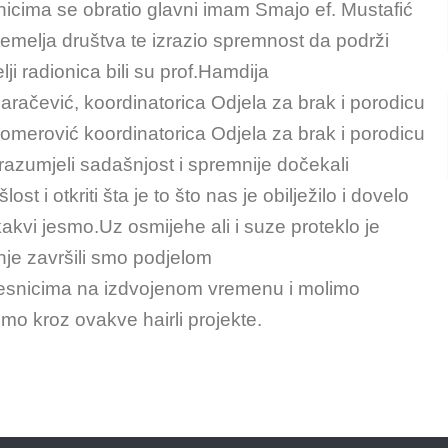
icima se obratio glavni imam Smajo ef. Mustafić
temelja društva te izrazio spremnost da podrži
ji radionica bili su prof.Hamdija
račević, koordinatorica Odjela za brak i porodicu
omerović koordinatorica Odjela za brak i porodicu
azumjeli sadašnjost i spremnije dočekali
st i otkriti šta je to što nas je obilježilo i dovelo
akvi jesmo.Uz osmijehe ali i suze proteklo je
je završili smo podjelom
esnicima na izdvojenom vremenu i molimo
mo kroz ovakve hairli projekte.