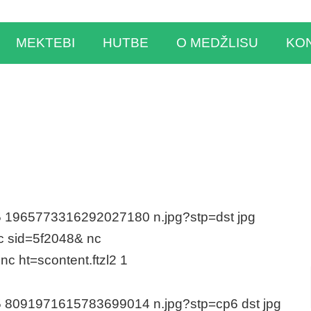
MEKTEBI
HUTBE
O MEDŽLISU
KO