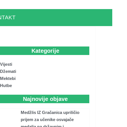
NTAKT
Kategorije
Vijesti
Džemati
Mektebi
Hutbe
Najnovije objave
Medžlis IZ Gračanica upriličio
prijem za učenike osvajače
medalja na državnim i