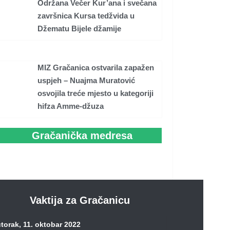
Održana Večer Kur’ana i svečana
završnica Kursa tedžvida u
Džematu Bijele džamije
MIZ Gračanica ostvarila zapažen
uspjeh – Nuajma Muratović
osvojila treće mjesto u kategoriji
hifza Amme-džuza
Gračanička medresa
Vaktija za Gračanicu
torak, 11. oktobar 2022