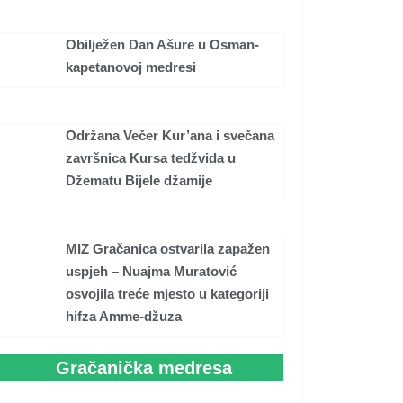
Obilježen Dan Ašure u Osman-
kapetanovoj medresi
Održana Večer Kur’ana i svečana
završnica Kursa tedžvida u
Džematu Bijele džamije
MIZ Gračanica ostvarila zapažen
uspjeh – Nuajma Muratović
osvojila treće mjesto u kategoriji
hifza Amme-džuza
Gračanička medresa