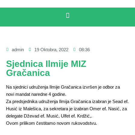
admin
19 Oktobra, 2022
08:36
Sjednica Ilmije MIZ
Gračanica
Na sjednici udruženja Ilmije Gračanica izvršen je odbor za
novi mandat naredne 4 godine.
Za predsjednika udruženja Ilmija Gračanica izabran je Sead ef.
Husić iz Malešica, za sekretara je izabran Omer ef. Nasić, za
delegate Dževad ef. Musić, Ulfet ef. Krdžić,.
Ovom prilikom čestitamo novom rukovodstvu.