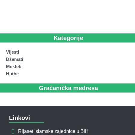
Kategorije
Vijesti
Džemati
Mektebi
Hutbe
Gračanička medresa
Linkovi
Rijaset Islamske zajednice u BiH