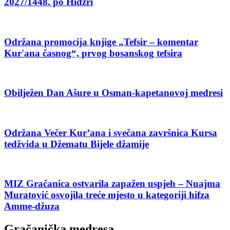
2027/1448. po Hidžri
Održana promocija knjige „Tefsir – komentar
Kur'ana časnog“, prvog bosanskog tefsira
Obilježen Dan Ašure u Osman-kapetanovoj medresi
Održana Večer Kur’ana i svečana završnica Kursa
tedžvida u Džematu Bijele džamije
MIZ Gračanica ostvarila zapažen uspjeh – Nuajma
Muratović osvojila treće mjesto u kategoriji hifza
Amme-džuza
Gračanička medresa