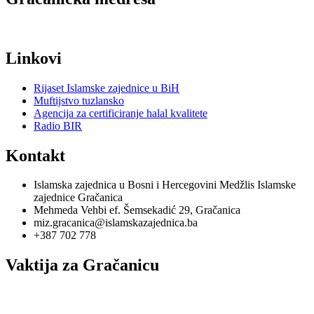
Linkovi
Rijaset Islamske zajednice u BiH
Muftijstvo tuzlansko
Agencija za certificiranje halal kvalitete
Radio BIR
Kontakt
Islamska zajednica u Bosni i Hercegovini Medžlis Islamske
zajednice Gračanica
Mehmeda Vehbi ef. Šemsekadić 29, Gračanica
miz.gracanica@islamskazajednica.ba
+387 702 778
Vaktija za Gračanicu
utorak, 11. oktobar 2022