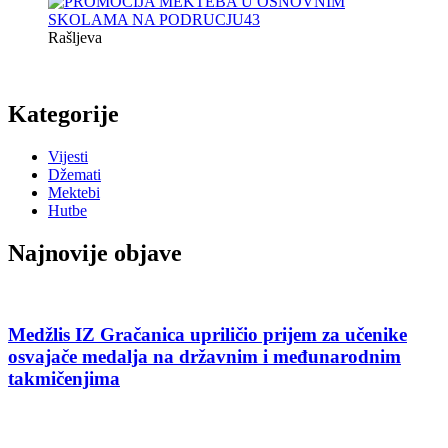
Rašljeva
Kategorije
Vijesti
Džemati
Mektebi
Hutbe
Najnovije objave
Medžlis IZ Gračanica upriličio prijem za učenike
osvajače medalja na državnim i međunarodnim
takmičenjima