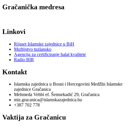
Gračanička medresa
Linkovi
Rijaset Islamske zajednice u BiH
Muftijstvo tuzlansko
Agencija za certificiranje halal kvalitete
Radio BIR
Kontakt
Islamska zajednica u Bosni i Hercegovini Medžlis Islamske
zajednice Gračanica
Mehmeda Vehbi ef. Šemsekadić 29, Gračanica
miz.gracanica@islamskazajednica.ba
+387 702 778
Vaktija za Gračanicu