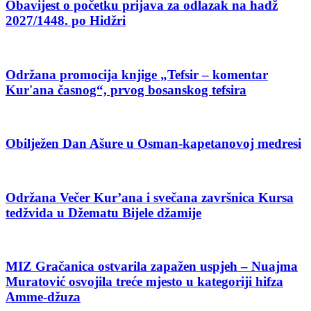
Obavijest o početku prijava za odlazak na hadž
2027/1448. po Hidžri
Održana promocija knjige „Tefsir – komentar
Kur'ana časnog“, prvog bosanskog tefsira
Obilježen Dan Ašure u Osman-kapetanovoj medresi
Održana Večer Kur’ana i svečana završnica Kursa
tedžvida u Džematu Bijele džamije
MIZ Gračanica ostvarila zapažen uspjeh – Nuajma
Muratović osvojila treće mjesto u kategoriji hifza
Amme-džuza