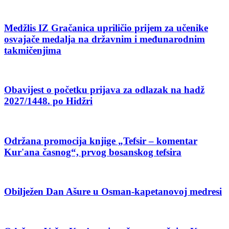
Medžlis IZ Gračanica upriličio prijem za učenike
osvajače medalja na državnim i međunarodnim
takmičenjima
Obavijest o početku prijava za odlazak na hadž
2027/1448. po Hidžri
Održana promocija knjige „Tefsir – komentar
Kur'ana časnog“, prvog bosanskog tefsira
Obilježen Dan Ašure u Osman-kapetanovoj medresi