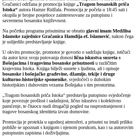
Gračanici održana je promocija knjige
„Tragom bosanskih priča
Istoka“
autora Hamze Ridžala. Promocija je počela u 18:45 sati i
okupila je brojne posjetioce zainteresovane za putopisnu i
savremenu bosansku književnost.
Na početku programa prisutnima se obratio
glavni imam Medžlisa
Islamske zajednice Gračanica Hamdija-ef. Islamović
, nakon čega
je uslijedilo predstavljanje knjige.
U okviru promocije, promotor je govorio o sadržaju knjige, ističući
da autor kroz svoja putovanja donosi
lična iskustva susreta s
Bošnjacima i tragovima bosanske prisutnosti
u različitim
krajevima Istoka. Knjiga bilježi susrete s ljudima, ali i opisuje
bosanske i bošnjačke građevine, džamije, tekije i druge
kulturno-historijske spomenike
, svjedočeći o dubokim
historijskim i duhovnim vezama Bošnjaka s tim prostorima.
„Tragom bosanskih priča Istoka“ predstavlja putopisno svjedočenje
koje povezuje prošlost i sadašnjost, lično iskustvo i kolektivno
pamćenje, te čitaocu nudi drugačiji pogled na rasprostranjenost i
tragove bosanskog identiteta izvan domovine.
Promocija je protekla u ugodnoj atmosferi, a prisutni su imali priliku
pobliže se upoznati s knjigom i njenom porukom, kao i sa autorovim
putopisnim zapisima i doživljajima.