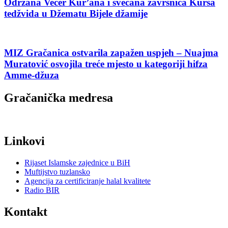
Održana Večer Kur’ana i svečana završnica Kursa
tedžvida u Džematu Bijele džamije
MIZ Gračanica ostvarila zapažen uspjeh – Nuajma
Muratović osvojila treće mjesto u kategoriji hifza
Amme-džuza
Gračanička medresa
Linkovi
Rijaset Islamske zajednice u BiH
Muftijstvo tuzlansko
Agencija za certificiranje halal kvalitete
Radio BIR
Kontakt