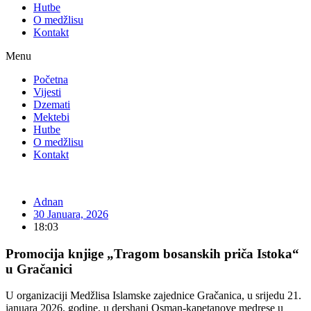
Hutbe
O medžlisu
Kontakt
Menu
Početna
Vijesti
Dzemati
Mektebi
Hutbe
O medžlisu
Kontakt
Adnan
30 Januara, 2026
18:03
Promocija knjige „Tragom bosanskih priča Istoka“
u Gračanici
U organizaciji Medžlisa Islamske zajednice Gračanica, u srijedu 21.
januara 2026. godine, u dershani Osman-kapetanove medrese u