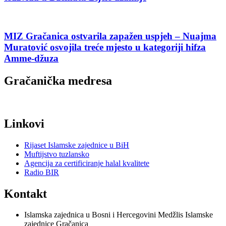
MIZ Gračanica ostvarila zapažen uspjeh – Nuajma
Muratović osvojila treće mjesto u kategoriji hifza
Amme-džuza
Gračanička medresa
Linkovi
Rijaset Islamske zajednice u BiH
Muftijstvo tuzlansko
Agencija za certificiranje halal kvalitete
Radio BIR
Kontakt
Islamska zajednica u Bosni i Hercegovini Medžlis Islamske
zajednice Gračanica