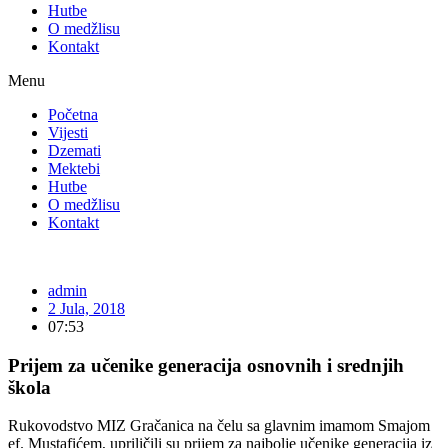
Hutbe
O medžlisu
Kontakt
Menu
Početna
Vijesti
Dzemati
Mektebi
Hutbe
O medžlisu
Kontakt
admin
2 Jula, 2018
07:53
Prijem za učenike generacija osnovnih i srednjih
škola
Rukovodstvo MIZ Gračanica na čelu sa glavnim imamom Smajom
ef. Mustafićem, upriličili su prijem za najbolje učenike generacija iz