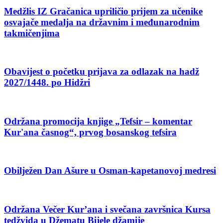
Medžlis IZ Gračanica upriličio prijem za učenike
osvajače medalja na državnim i međunarodnim
takmičenjima
Obavijest o početku prijava za odlazak na hadž
2027/1448. po Hidžri
Održana promocija knjige „Tefsir – komentar
Kur'ana časnog“, prvog bosanskog tefsira
Obilježen Dan Ašure u Osman-kapetanovoj medresi
Održana Večer Kur’ana i svečana završnica Kursa
tedžvida u Džematu Bijele džamije