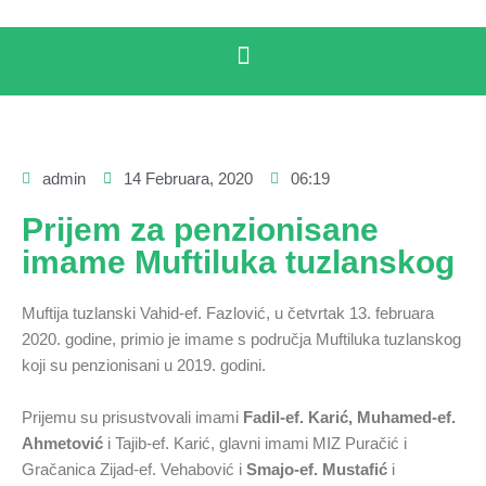
admin
14 Februara, 2020
06:19
Prijem za penzionisane
imame Muftiluka tuzlanskog
Muftija tuzlanski Vahid-ef. Fazlović, u četvrtak 13. februara
2020. godine, primio je imame s područja Muftiluka tuzlanskog
koji su penzionisani u 2019. godini.
Prijemu su prisustvovali imami
Fadil-ef. Karić, Muhamed-ef.
Ahmetović
i Tajib-ef. Karić, glavni imami MIZ Puračić i
Gračanica Zijad-ef. Vehabović i
Smajo-ef. Mustafić
i