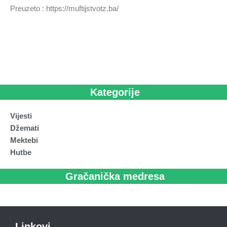
Preuzeto : https://muftijstvotz.ba/
Kategorije
Vijesti
Džemati
Mektebi
Hutbe
Gračanička medresa
Linkovi