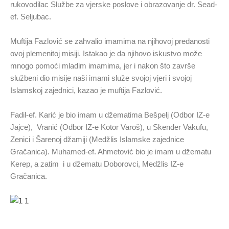
rukovodilac Službe za vjerske poslove i obrazovanje dr. Sead-
ef. Seljubac.
Muftija Fazlović se zahvalio imamima na njihovoj predanosti
ovoj plemenitoj misiji. Istakao je da njihovo iskustvo može
mnogo pomoći mladim imamima, jer i nakon što završe
službeni dio misije naši imami služe svojoj vjeri i svojoj
Islamskoj zajednici, kazao je muftija Fazlović.
Fadil-ef. Karić je bio imam u džematima Bešpelj (Odbor IZ-e
Jajce), Vranić (Odbor IZ-e Kotor Varoš), u Skender Vakufu,
Zenici i Šarenoj džamiji (Medžlis Islamske zajednice
Gračanica). Muhamed-ef. Ahmetović bio je imam u džematu
Kerep, a zatim i u džematu Doborovci, Medžlis IZ-e
Gračanica.