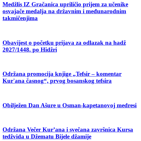
Medžlis IZ Gračanica upriličio prijem za učenike
osvajače medalja na državnim i međunarodnim
takmičenjima
Obavijest o početku prijava za odlazak na hadž
2027/1448. po Hidžri
Održana promocija knjige „Tefsir – komentar
Kur'ana časnog“, prvog bosanskog tefsira
Obilježen Dan Ašure u Osman-kapetanovoj medresi
Održana Večer Kur’ana i svečana završnica Kursa
tedžvida u Džematu Bijele džamije