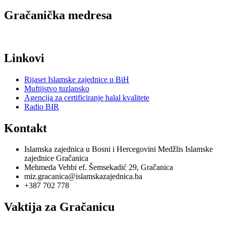
Gračanička medresa
Linkovi
Rijaset Islamske zajednice u BiH
Muftijstvo tuzlansko
Agencija za certificiranje halal kvalitete
Radio BIR
Kontakt
Islamska zajednica u Bosni i Hercegovini Medžlis Islamske
zajednice Gračanica
Mehmeda Vehbi ef. Šemsekadić 29, Gračanica
miz.gracanica@islamskazajednica.ba
+387 702 778
Vaktija za Gračanicu