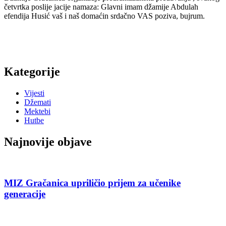
četvrtka poslije jacije namaza: Glavni imam džamije Abdulah
efendija Husić vaš i naš domaćin srdačno VAS poziva, bujrum.
Kategorije
Vijesti
Džemati
Mektebi
Hutbe
Najnovije objave
MIZ Gračanica upriličio prijem za učenike
generacije