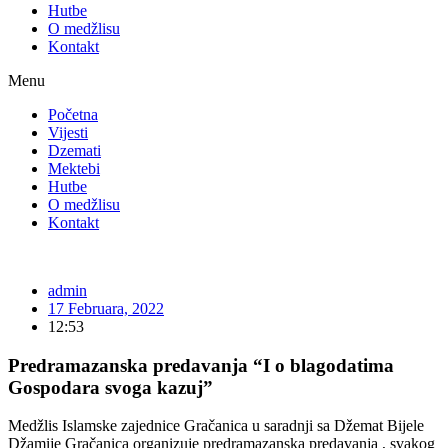
Hutbe
O medžlisu
Kontakt
Menu
Početna
Vijesti
Dzemati
Mektebi
Hutbe
O medžlisu
Kontakt
admin
17 Februara, 2022
12:53
Predramazanska predavanja “I o blagodatima
Gospodara svoga kazuj”
Medžlis Islamske zajednice Gračanica u saradnji sa Džemat Bijele
Džamije Gračanica organizuje predramazanska predavanja , svakog